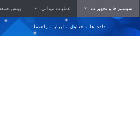
سیستم ها و تجهیزات
عملیات میدانی
بینش صنع
داده ها ، جداول ، ابزار ، راهنما