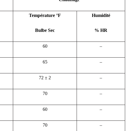
Température °F
Humidité
Bulbe Sec
% HR
60
–
65
–
72 ± 2
–
70
–
60
–
70
–