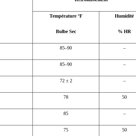
Température °F
Humidité
Bulbe Sec
% HR
85–90
–
85–90
–
72 ± 2
–
78
50
85
–
75
50