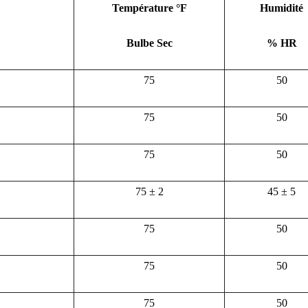
Température °F
Humidité
Bulbe Sec
% HR
75
50
75
50
75
50
75 ± 2
45 ± 5
75
50
75
50
75
50