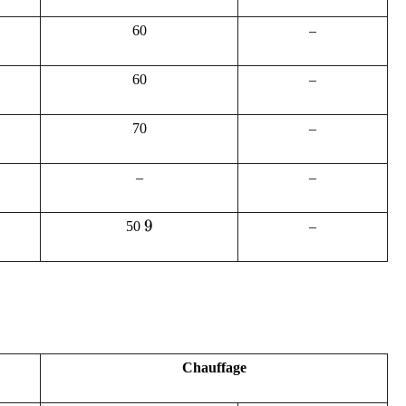
60
–
60
–
70
–
–
–
9
9
50
–
Chauffage