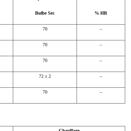
Bulbe Sec
% HR
70
–
70
–
70
–
72 ± 2
–
70
–
Chauffage