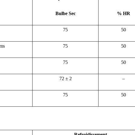
Bulbe Sec
% HR
75
50
oms
75
50
75
50
72 ± 2
–
75
50
Refroidissement