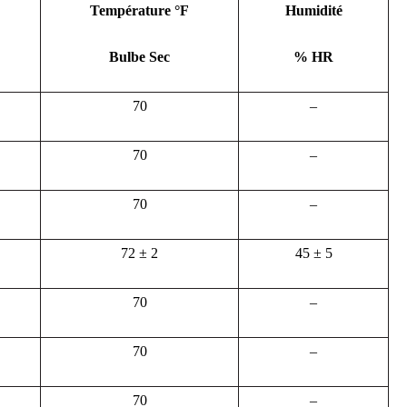
Température °F
Humidité
Bulbe Sec
% HR
70
–
70
–
70
–
72 ± 2
45 ± 5
70
–
70
–
70
–