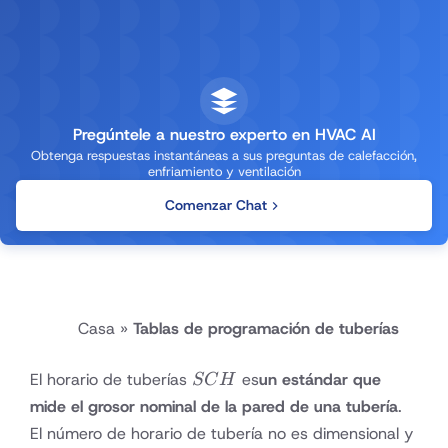
Pregúntele a nuestro experto en HVAC AI
Obtenga respuestas instantáneas a sus preguntas de calefacción,
enfriamiento y ventilación
Comenzar Chat
Casa
»
Tablas de programación de tuberías
SCH
El horario de tuberías
es
un estándar que
SC
H
mide el grosor nominal de la pared de una tubería
.
El número de horario de tubería no es dimensional y