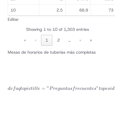
10
2.5
66.9
73
Editar
Showing 1 to 10 of 1,303 entries
«
‹
1
2
…
›
»
Mesas de horarios de tuberías más completas
=
"
dvfaqtopic title = "Pregu
"
d
v
f
a
qt
o
p
i
c
t
i
tl
e
P
re
gu
n
t
a
s
f
rec
u
e
n
t
es
t
o
p
es
i
d