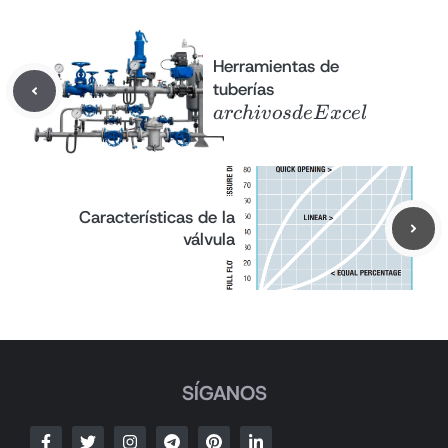
Herramientas de
archivos
tuberías
de Excel
a
rc
hi
v
os
d
e
E
x
ce
l
Características de la
válvula
SÍGANOS