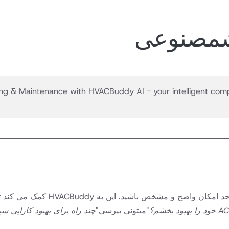
شمصنوعی
ng & Maintenance with HVACBuddy AI - your intelligent compa
: هنگام پرسیدن سوال، تا حد 
"میتونی بپرسی"
چند راه برای بهبود کارایی سیستم AC من در یک آپارتمان 