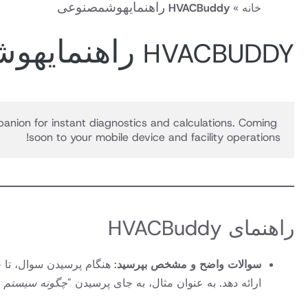
راهنمای
راهنمایهوشمصنوعی
خانه
»
HVACBuddy
هوش
مصنوعی
راهنمای
راهنمایهو
HVACBUDDY
هوش
مصنوعی
nion for instant diagnostics and calculations. Coming 
soon to your mobile device and facility operations! 
راهنمای HVACBuddy
سوالات واضح و مشخص بپرسید
ارائه دهد. به عنوان مثال، به جای پرسیدن "
چگونه سیستم AC خود را بهبود بخشم؟