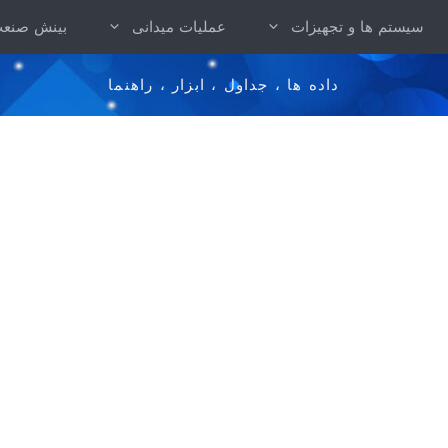
سیستم ها و تجهیزات
عملیات میدانی
بینش صنع
داده ها ، جداول ، ابزار ، راهنما