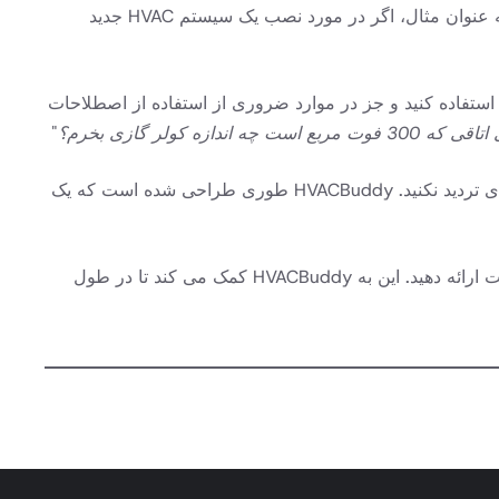
: ارائه زمینه برای سوال شما می تواند به HVACBuddy کمک کند تا پاسخ شخصی و مرتبط تری ارائه دهد. به عنوان مثال، اگر در مورد نصب یک سیستم HVAC جدید
ای استفاده کنید و جز در موارد ضروری از استفاده از اصطلاحات
30 فوت مربع است چه اندازه کولر گازی بخرم؟
"
: اگر در مورد پاسخ خاصی مطمئن نیستید یا به اطلاعات بیشتری نیاز دارید، در پرسیدن سؤالات بعدی تردید نکنید. HVACBuddy طوری طراحی شده است که یک
: اگر از پاسخی که دریافت کردید راضی هستید یا پیشنهادهایی برای بهبود HVACBuddy دارید، بازخورد خود را در چت ارائه دهید. این به HVACBuddy کمک می کند تا در طول