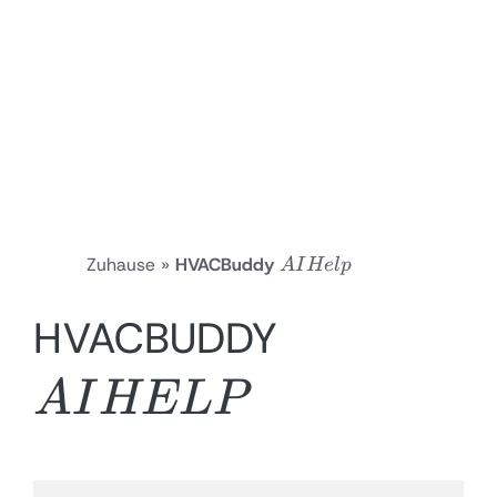
AI
Zuhause
»
HVACBuddy
A
I
He
lp
Help
AI
HVACBUDDY
HELP
A
I
HE
LP