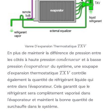
TXV
Vanne D'expansion Thermostatique
TX
V
En plus de maintenir la différence de pression entre
condenseur
les côtés à haute pression
et à basse
co
n
d
e
n
se
u
r
évaporateur
ˊ
pression
du système, une soupape
e
v
a
p
or
a
t
e
u
r
TXV
d'expansion thermostatique
contrôle
TX
V
également la quantité de réfrigérant liquide qui
entre dans l'évaporateur. Cela garantit que le
réfrigérant sera complètement vaporisé dans
l'évaporateur et maintient la bonne quantité de
surchauffe dans le système.