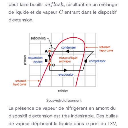
ou
peut faire bouillir
, résultant en un mélange
o
u
f
l
a
s
h
flash
C
de liquide et de vapeur
entrant dans le dispositif
C
d'extension.
Sous-refroidissement
La présence de vapeur de réfrigérant en amont du
dispositif d'extension est très indésirable. Des bulles
de vapeur déplacent le liquide dans le port du TXV,