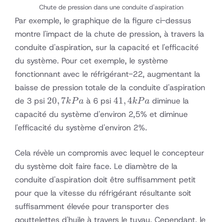
Chute de pression dans une conduite d'aspiration
Par exemple, le graphique de la figure ci-dessus
montre l'impact de la chute de pression, à travers la
conduite d'aspiration, sur la capacité et l'efficacité
du système. Pour cet exemple, le système
fonctionnant avec le réfrigérant-22, augmentant la
baisse de pression totale de la conduite d'aspiration
20,7
41,4
20
,
7
41
,
4
de 3 psi
à 6 psi
diminue la
k
P
a
k
P
a
kPa
kPa
capacité du système d'environ 2,5% et diminue
l'efficacité du système d'environ 2%.
Cela révèle un compromis avec lequel le concepteur
du système doit faire face. Le diamètre de la
conduite d'aspiration doit être suffisamment petit
pour que la vitesse du réfrigérant résultante soit
suffisamment élevée pour transporter des
gouttelettes d'huile à travers le tuyau. Cependant, le