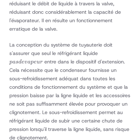
réduisant le débit de liquide à travers la valve,
réduisant donc considérablement la capacité de
l'évaporateur. Il en résulte un fonctionnement
erratique de la valve.
La conception du système de tuyauterie doit
pas de
s'assurer que seul le réfrigérant liquide
vapeur
entre dans le dispositif d'extension.
p
a
s
d
e
v
a
p
e
u
r
Cela nécessite que le condenseur fournisse un
sous-refroidissement adéquat dans toutes les
conditions de fonctionnement du système et que la
pression baisse par la ligne liquide et les accessoires
ne soit pas suffisamment élevée pour provoquer un
clignotement. Le sous-refroidissement permet au
réfrigérant liquide de subir une certaine chute de
pression lorsqu'il traverse la ligne liquide, sans risque
de clignotement.