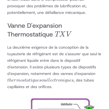
provoquer des problèmes de lubrification et,
potentiellement, une défaillance mécanique.
Vanne D'expansion
TXV
Thermostatique
TX
V
La deuxième exigence de la conception de la
tuyauterie de réfrigérant est de s'assurer que seul le
réfrigérant liquide entre dans le dispositif
d'extension. Il existe plusieurs types de dispositifs
thermo
d'expansion, notamment des vannes d'expansion
ou éle
ˊ
, des tubes
t
h
er
m
os
t
a
t
i
q
u
eso
u
e
l
ec
t
ro
ni
q
u
es
capillaires et des orifices.