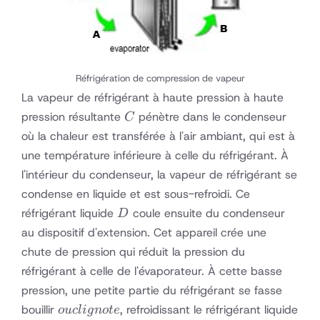
Réfrigération de compression de vapeur
La vapeur de réfrigérant à haute pression à haute
C
pression résultante
pénètre dans le condenseur
C
où la chaleur est transférée à l'air ambiant, qui est à
une température inférieure à celle du réfrigérant. À
l'intérieur du condenseur, la vapeur de réfrigérant se
condense en liquide et est sous-refroidi. Ce
D
réfrigérant liquide
coule ensuite du condenseur
D
au dispositif d'extension. Cet appareil crée une
chute de pression qui réduit la pression du
réfrigérant à celle de l'évaporateur. À cette basse
pression, une petite partie du réfrigérant se fasse
ou
bouillir
, refroidissant le réfrigérant liquide
o
u
c
l
i
g
n
o
t
e