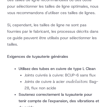
pour sélectionner les tailles de ligne optimales, nous
vous recommandons d'utiliser ces tailles de lignes.
Si, cependant, les tailles de ligne ne sont pas
fournies par le fabricant, les processus décrits dans
ce guide peuvent être utilisés pour sélectionner les
tailles.
Exigences de tuyauterie générales
Utilisez des tubes en cuivre de type L Clean
Joints cuivrés à cuivre: BCUP-6 sans flux
ou de
Joints de cuivre à acier
: Bag-
o
u
d
e
l
ai
t
o
n
laiton
28, flux non acide
Soutenez correctement la tuyauterie pour
tenir compte de l'expansion, des vibrations et