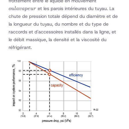
frottement entre le liquide en mouvement
vapeur
et les parois intérieures du tuyau. La
o
u
l
a
v
a
p
e
u
r
chute de pression totale dépend du diamètre et de
la longueur du tuyau, du nombre et du type de
raccords et d'accessoires installés dans la ligne, et
le débit massique, la densité et la viscosité du
réfrigérant.