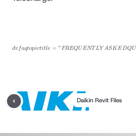
=
”
d
v
f
a
qt
o
p
i
c
t
i
tl
e
FREQ
U
ENT
L
Y
A
S
K
E
D
Q
U
Daikin Revit Files