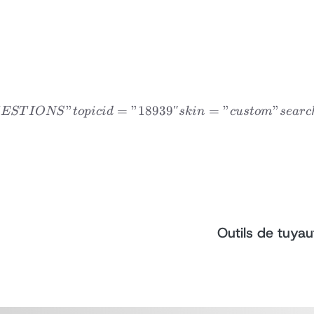
”
=
”18939″
dvfaqtopic title=”FRE
=
”
”
EST
I
ONS
t
o
p
i
c
i
d
s
kin
c
u
s
t
o
m
se
a
rc
Outils de tuyau