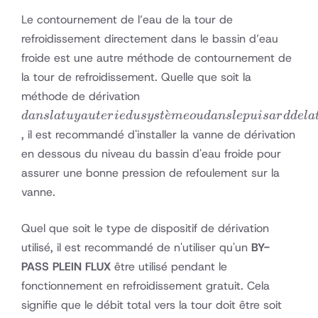
Le contournement de l’eau de la tour de
refroidissement directement dans le bassin d’eau
froide est une autre méthode de contournement de
la tour de refroidissement. Quelle que soit la
dans la
méthode de dérivation
tuyauterie
ˋ
d
an
s
l
a
t
u
y
a
u
t
er
i
e
d
u
sys
t
e
m
eo
u
d
an
s
l
e
p
u
i
s
a
r
dd
e
l
a
du
, il est recommandé d'installer la vanne de dérivation
système
en dessous du niveau du bassin d'eau froide pour
ou dans le
assurer une bonne pression de refoulement sur la
puisard
vanne.
de la tour
Quel que soit le type de dispositif de dérivation
utilisé, il est recommandé de n'utiliser qu'un
BY-
PASS PLEIN FLUX
être utilisé pendant le
fonctionnement en refroidissement gratuit. Cela
signifie que le débit total vers la tour doit être soit