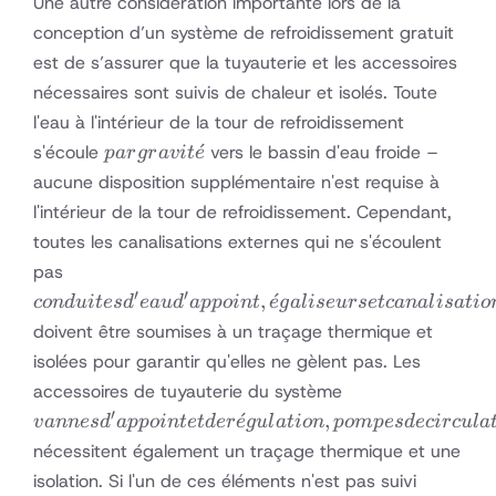
Une autre considération importante lors de la
conception d’un système de refroidissement gratuit
est de s’assurer que la tuyauterie et les accessoires
nécessaires sont suivis de chaleur et isolés. Toute
l'eau à l'intérieur de la tour de refroidissement
par
ˊ
s'écoule
vers le bassin d'eau froide –
p
a
r
g
r
a
v
i
t
e
gravité
aucune disposition supplémentaire n'est requise à
l'intérieur de la tour de refroidissement. Cependant,
toutes les canalisations externes qui ne s'écoulent
conduites
pas
d'eau
′
′
,
ˊ
co
n
d
u
i
t
es
d
e
a
u
d
a
pp
o
in
t
e
g
a
l
i
se
u
rse
t
c
ana
l
i
s
a
t
i
o
d'appoint,
doivent être soumises à un traçage thermique et
égaliseurs et
isolées pour garantir qu'elles ne gèlent pas. Les
canalisations
vannes
accessoires de tuyauterie du système
montantes
d'appoint
′
ˊ
,
v
ann
es
d
a
pp
o
in
t
e
t
d
er
e
gu
l
a
t
i
o
n
p
o
m
p
es
d
ec
i
rc
u
l
a
et de
nécessitent également un traçage thermique et une
régulation,
isolation. Si l'un de ces éléments n'est pas suivi
pompes de