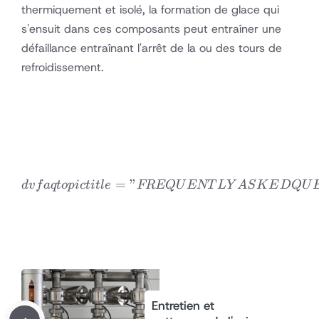
thermiquement et isolé, la formation de glace qui
circulation
s'ensuit dans ces composants peut entraîner une
d'eau et
ensembles
défaillance entraînant l'arrêt de la ou des tours de
de
refroidissement.
contrôle
du niveau
d'eau
=
”
dvfaqtopic title=”FREQ
d
v
f
a
qt
o
p
i
c
t
i
tl
e
FREQ
U
ENT
L
Y
A
S
K
E
D
Q
U
Entretien et