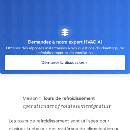
Demandez à notre expert HVAC AI
Obtenez des réponses instantanées à vos questions de chauffage, de
refroidissement et de ventilation
Démarrer la discussion
opération de
Maison
»
Tours de refroidissement
refroidissemen
ˊ
o
p
e
r
a
t
i
o
n
d
ere
f
ro
i
d
i
sse
m
e
n
t
g
r
a
t
u
i
t
gratuit
Les tours de refroidissement sont utilisées pour
dissiper la chaleur des systèmes de climatisation ou