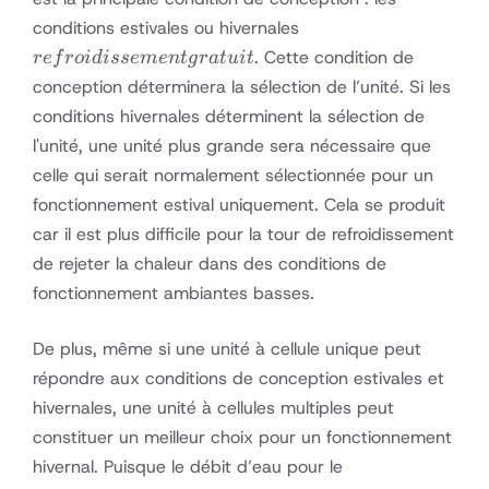
refroidissement
conditions estivales ou hivernales
gratuit
. Cette condition de
re
f
ro
i
d
i
sse
m
e
n
t
g
r
a
t
u
i
t
conception déterminera la sélection de l’unité. Si les
conditions hivernales déterminent la sélection de
l'unité, une unité plus grande sera nécessaire que
celle qui serait normalement sélectionnée pour un
fonctionnement estival uniquement. Cela se produit
car il est plus difficile pour la tour de refroidissement
de rejeter la chaleur dans des conditions de
fonctionnement ambiantes basses.
De plus, même si une unité à cellule unique peut
répondre aux conditions de conception estivales et
hivernales, une unité à cellules multiples peut
constituer un meilleur choix pour un fonctionnement
hivernal. Puisque le débit d’eau pour le