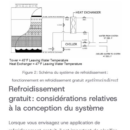
Figure 2 : Schéma du système de refroidissement :
système
ˋ
fonctionnement en refroidissement gratuit
sys
t
e
m
e
in
d
i
rec
t
indirect
Refroidissement
gratuit : considérations relatives
à la conception du système
Lorsque vous envisagez une application de