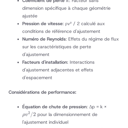
Coefficient de perte
: Facteur sans
k
dimension spécifique à chaque géométrie
ajustée
Pression de vitesse
: ρv² / 2 calculé aux
conditions de référence d'ajustement
Numéro de Reynolds
: Effets du régime de flux
sur les caractéristiques de perte
d'ajustement
Facteurs d'installation
: Interactions
d'ajustement adjacentes et effets
d'espacement
Considérations de performance:
ρv²
Équation de chute de pression
: Δp = k ×
/ 2
2
/2
pour la dimensionnement de
ρ
v
l'ajustement individuel