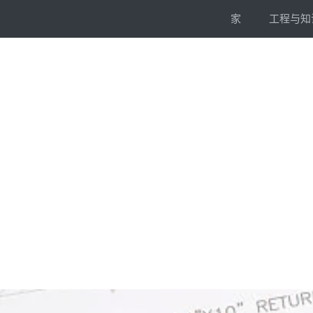
跳
家
工程与知
到
内
容