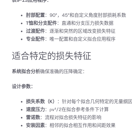
表9-13应用程序：
肘部配置
：90°，45°和自定义角度肘部损耗系数
T恤和分支配件
：直通和分支压力损失数据
过渡配件
：逐渐和突然的区域改变损失特征
专业配件
：唯一配置和自定义拟合应用程序
适合特定的损失特征
系统拟合分析
确保准确的压降确定：
设计参数：
损失系数（K）
：针对每个拟合几何特定的无量纲
速度压力
：ρv²/2在拟合参考条件下计算
雷诺数
：流程对拟合损失特征的影响
安装因素
：相邻的拟合相互作用和间距效果