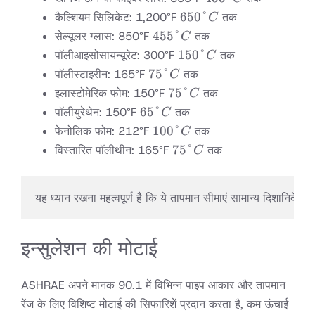
650°C
650°
कैल्शियम सिलिकेट: 1,200°F
तक
C
455°C
455°
सेल्यूलर ग्लास: 850°F
तक
C
150°C
150°
पॉलीआइसोसायन्यूरेट: 300°F
तक
C
75°C
75°
पॉलीस्टाइरीन: 165°F
तक
C
75°C
75°
इलास्टोमेरिक फोम: 150°F
तक
C
65°C
65°
पॉलीयुरेथेन: 150°F
तक
C
100°C
100°
फेनोलिक फोम: 212°F
तक
C
75°C
75°
विस्तारित पॉलीथीन: 165°F
तक
C
यह ध्यान रखना महत्वपूर्ण है कि ये तापमान सीमाएं सामान्य दिशानिर्देश 
इन्सुलेशन की मोटाई
ASHRAE अपने मानक 90.1 में विभिन्न पाइप आकार और तापमान
रेंज के लिए विशिष्ट मोटाई की सिफारिशें प्रदान करता है, कम ऊंचाई