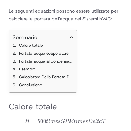
Le seguenti equazioni possono essere utilizzate per
calcolare la portata dell'acqua nei Sistemi hVAC:
Sommario
Calore totale
Portata acqua evaporatore
Portata acqua al condensatore
Esempio
Calcolatore Della Portata Dell'acqua
Conclusione
Calore totale
=
500
H = 500 times GPM times 
H
t
im
es
GPMt
im
esDe
lt
a
T