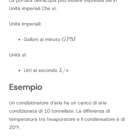
La portata dell'acqua può essere espressa sia in
Unità imperiali Che sI.
Unità imperiali:
GPM
Galloni al minuto
GPM
Unità sI:
L/s
/
Litri al secondo
L
s
Esempio
Un condizionatore d'aria ha un carico di aria
condizionata di 10 tonnellate. La differenza di
temperatura tra l'evaporatore e il condensatore è di
20°F.