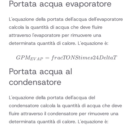
Portata acqua evaporatore
L'equazione della portata dell'acqua dell'evaporatore
calcola la quantità di acqua che deve fluire
attraverso l'evaporatore per rimuovere una
determinata quantità di calore. L'equazione è:
=
GPM_{EVAP} = frac{TONS
24
GP
M
f
r
a
c
TONSt
im
es
De
lt
a
T
E
V
A
P
Portata acqua al
condensatore
L'equazione della portata dell'acqua del
condensatore calcola la quantità di acqua che deve
fluire attraverso il condensatore per rimuovere una
determinata quantità di calore. L'equazione è: