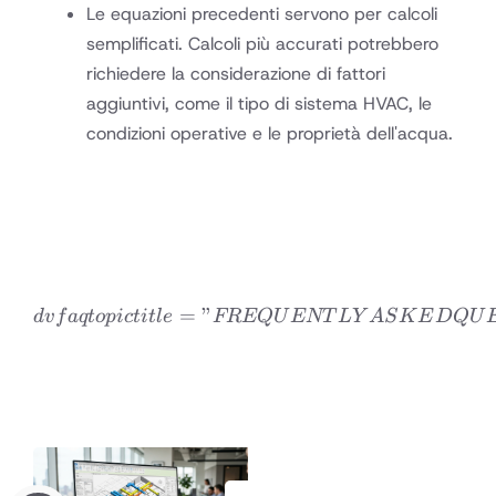
Le equazioni precedenti servono per calcoli
semplificati. Calcoli più accurati potrebbero
richiedere la considerazione di fattori
aggiuntivi, come il tipo di sistema HVAC, le
condizioni operative e le proprietà dell'acqua.
=
”
dvfaqtopic title=”FREQ
d
v
f
a
qt
o
p
i
c
t
i
tl
e
FREQ
U
ENT
L
Y
A
S
K
E
D
Q
U