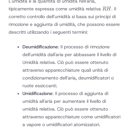
L'umidità è la quantità di umidità nell'aria,
RH
tipicamente espressa come umidità relativa
. Il
R
H
corretto controllo dell’umidità si basa sui principi di
rimozione e aggiunta di umidità, che possono essere
descritti utilizzando i seguenti termini:
Deumidificazione
: Il processo di rimozione
dell'umidità dall'aria per abbassare il livello di
Umidità relativa. Ciò può essere ottenuto
attraverso apparecchiature quali unità di
condizionamento dell’aria, deumidificatori o
ruote essiccanti.
Umidificazione
: Il processo di aggiunta di
umidità all'aria per aumentare il livello di
umidità relativa. Ciò può essere ottenuto
attraverso apparecchiature come umidificatori
a vapore o umidificatori atomizzatori.