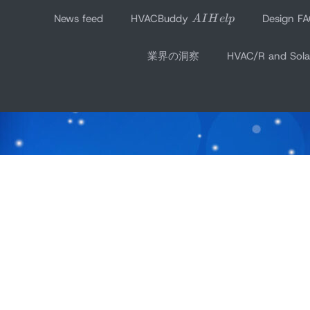
AI
コ
News feed
HVACBuddy
Design F
A
I
H
e
l
p
Help
ン
テ
業界の洞察
HVAC/R and Solar
ン
ツ
へ
ス
キ
ッ
プ