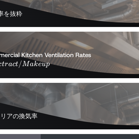
気率を抜粋
Hood/Canopy,
ercial Kitchen Ventilation Rates
/
Ceiling Extra
x
t
r
a
c
t
M
ak
e
u
p
煙エリアの換気率