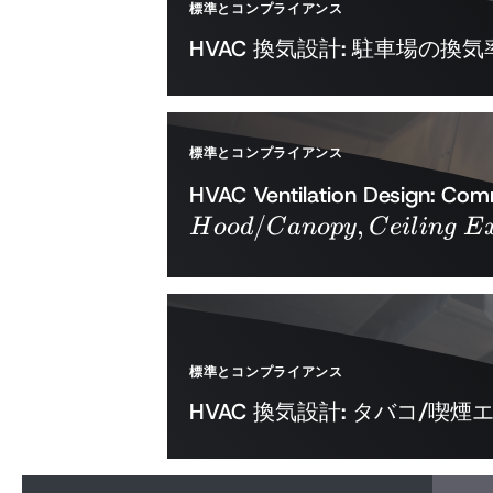
標準とコンプライアンス
HVAC 換気設計: 駐車場の換
標準とコンプライアンス
HVAC Ventilation Design: Comm
/
,
H
oo
d
C
an
o
p
y
C
e
i
l
in
g
E
標準とコンプライアンス
HVAC 換気設計: タバコ/喫