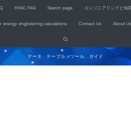
AQ
HVAC FAQ
Search page
エンジニアリングと知
 energy engineering calculations
Contact Us
About U
データ、テーブル、ツール、ガイド