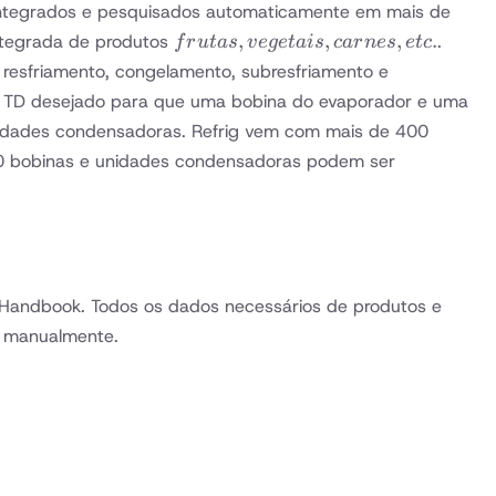
integrados e pesquisados ​​automaticamente em mais de
frutas,
,
,
,
.
integrada de produtos
.
f
r
u
t
a
s
v
e
g
e
t
ai
s
c
a
r
n
es
e
t
c
vegetais,
e resfriamento, congelamento, subresfriamento e
carnes,
 e o TD desejado para que uma bobina do evaporador e uma
etc.
nidades condensadoras. Refrig vem com mais de 400
.000 bobinas e unidades condensadoras podem ser
 Handbook. Todos os dados necessários de produtos e
s manualmente.