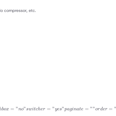
do compressor, etc.
QUENTLY ASKED QUESTIONS” topicid=”18997″ skin=
=
”
”
=
”
”
=
””
=
hb
o
x
n
o
s
w
i
t
c
h
er
yes
p
a
g
ina
t
e
or
d
er