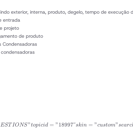
uindo exterior, interna, produto, degelo, tempo de execução 
de entrada
e projeto
egamento de produto
des Condensadoras
s condensadoras
”
=
”18997″
dvfaqtopic title=”FRE
=
”
”
EST
I
ONS
t
o
p
i
c
i
d
s
kin
c
u
s
t
o
m
se
a
rc