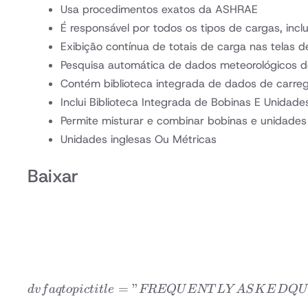
Usa procedimentos exatos da ASHRAE
É responsável por todos os tipos de cargas, incl
Exibição contínua de totais de carga nas telas 
Pesquisa automática de dados meteorológicos d
Contém biblioteca integrada de dados de carr
Inclui Biblioteca Integrada de Bobinas E Unida
Permite misturar e combinar bobinas e unidade
Unidades inglesas Ou Métricas
Baixar
=
”
d
v
f
a
qt
o
p
i
c
t
i
tl
e
FREQ
U
ENT
L
Y
A
S
K
E
D
Q
U