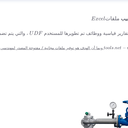
ملفات
ملفات
ابيب
E
x
ce
l
Excel
UDF
قارير قياسية ووظائف تم تطويرها للمستخدم
، والتي يتم تضم
U
D
F
w
.
−
وبما أن الهدف هو توفير ملفات مجانية / مفتوحة المصدر لمهندسي الأ
t
oo
l
s
n
e
t