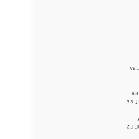
VB
3.3
ق
2.1