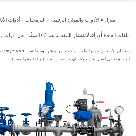
منزل
»
الأدوات والموارد الرقمية
»
البرمجيات
»
أدوات الأن
أوراق
165
أوراقالانتشار
165ملفًا
ملفات Excel
المقدمة هنا
، هي أدوات وت
الانتشار
ملفًا
ww.piping-
.
يجب أن نلاحظ أن جميع الملفات مأخوذة من موقع الويب الثمين
www
p
i
p
in
g
tools.net
المساهمة في أفضل نشر ممكن لهذه الموارد الفريدة والمفيدة والمفيدة.