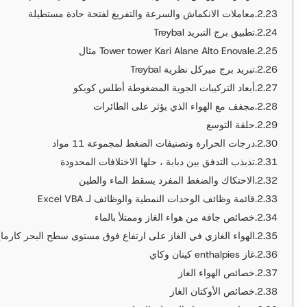
معاملات الانكماش والسرعة والتفريغ لفتحة حادة مستطيلة
تطبيق برج التبريد Treybal
Tower tower Kari Alane Alto Enovale مثال
تبريد برج ميركل نظرية Treybal
أبعاد التركيبات الجوية المضغوطة أطلس كوبكو
مجفف مع الهواء الذي يؤثر على الطائرات
حلقة التوسع
درجات الحرارة وتصنيفات الضغط لمجموعة 11 مواد
تذبذب التدفق بين دبابة ، حلها الاختلافات المحدودة
الاحتكاك والضغط المفرد يسقط الماء والطين
قائمة وظائف الوحدات النمطية والوظائف لـ Excel VBA
خصائص جافة من هواء الغاز وممتلأ بالماء
الهواء الغازي في الغاز على ارتفاع فوق مستوى سطح البحر كارما
غاز enthalpies كينان وكاي
خصائص الهواء الغاز
خصائص الأوكتان الغاز