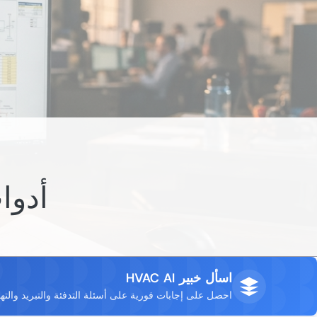
أدوا
اسأل خبير HVAC AI
احصل على إجابات فورية على أسئلة التدفئة والتبريد والته