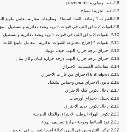
خط برنولي و piezometric
خط الجوية المنفاخ
القنوات 1 وظائف القناة استئناف وتطبيقات مقارنة معامل مانينغ الثابت مع خصومات HCanales
قنوات 2 تدفق اللب في قنوات دائرية ونصف دائرية ومستطيل ، مع معامل مانينغ ثابت
القنوات 3 تدفق اللب في قنوات دائرية ونصف دائرية ومستطيل ، مع معامل مانينغ المتغير
القنوات 4 إخراج مجموعة القنوات الدائرية ، معامل مانينغ الثابت
احتراق درجة حرارة اللهب جيف مونيك
احتراق درجة حرارة اللهب درجة حرارة كينان وكاي مثال
التفاعلات الكيميائية الاحتراق
Enthalpies الاحتراق من غازات الاحتراق
قانون الاحتراق هيس وحماس تشكيل
إدخال تكوين كتلة الاحتراق
تحليل الاحتراق أورسات
إدخال تكوين حجم الاحتراق
تكوين الهواء الرطب الاحتراق والكتلة الجزيئية
قوة الضاغط ودرجة حرارة تصريف الهواء
تركيز النيتروجين في الفرن كدالة لعدد التغيرات في الحجم