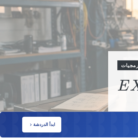
رمجيات
E
ابدأ الدردشة