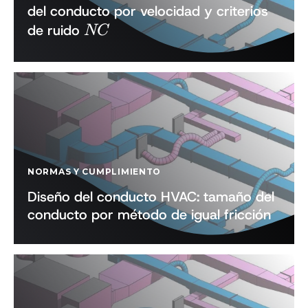
del conducto por velocidad y criterios
NC
de ruido
NC
NORMAS Y CUMPLIMIENTO
Diseño del conducto HVAC: tamaño del
conducto por método de igual fricción