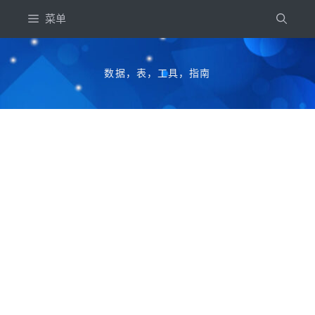
跳
菜单
到
内
容
数据，表，工具，指南