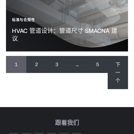
标准与合规性
HVAC 管道设计：管道尺寸 SMACNA 建
议
1
2
3
…
5
下
一
个
跟着我们