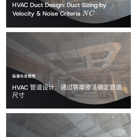
HVAC Duct Design: Duct Sizing by
NC
Velocity & Noise Criteria
N
C
标准与合规性
HVAC 管道设计：通过等摩擦法确定管道
尺寸