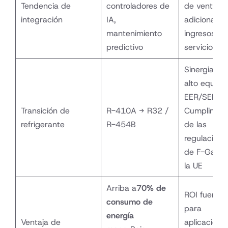
Tendencia de
controladores de
de venta
integración
IA,
adicional y
mantenimiento
ingresos po
predictivo
servicio
Sinergia co
alto equipo
EER/SEER;
Transición de
R-410A → R32 /
Cumplimien
refrigerante
R-454B
de las
regulacione
de F-Gas d
la UE
Arriba a
70% de
ROI fuerte
consumo de
para
energía
Ventaja de
aplicacione