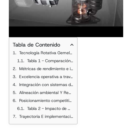
Tabla de Contenido
Tecnología Rotativa Gemela: La Innovación Central
Tabla 1 - Comparación técnica y de rendimiento
Métricas de rendimiento e impacto del mercado
Excelencia operativa a través del control avanzado
Integración con sistemas de construcción inteligentes
Alineación ambiental Y Regulatoria
Posicionamiento competitivo y dinámica del mercado
datos de
Tabla 2 - Impacto de mercado e estratégico
Trayectoria E implementación Futura