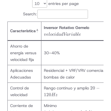
entries per page
Search:
velocidad
Inversor Rotativo Gemelo
Característica
Variable
v
e
l
oc
i
d
a
d
Va
r
iab
l
e
Ahorro de
energía versus
30–40%
velocidad fija
Aplicaciones
Residencial + VRF/VRV comercial,
Adecuadas
bombas de calor
20-
20
−
Control de
Rango continuo y amplio
120
120
velocidad
Hz
Hz
inicio
Corriente de
Mínimo
suave a