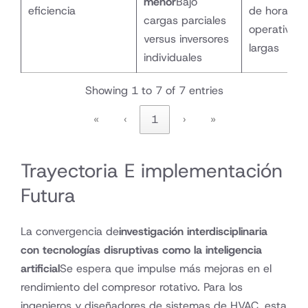
menor
Bajo
eficiencia
de horas
cargas parciales
operativas
versus inversores
largas
individuales
Showing 1 to 7 of 7 entries
«
‹
1
›
»
Trayectoria E implementación
Futura
La convergencia de
investigación interdisciplinaria
con tecnologías disruptivas como la inteligencia
artificial
Se espera que impulse más mejoras en el
rendimiento del compresor rotativo. Para los
ingenieros y diseñadores de sistemas de HVAC, esta