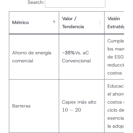
Search:
Valor /
Visión
Métrico
Tendencia
Estratégica
Cumple co
los mandat
Ahorro de energía
~
35%
Vs. aC
de ESG y
comercial
Convencional
reducción 
costos
Educación 
el ahorro d
10-20%
Capex más alto
costos del
Barreras
más que
10
−
20
ciclo de vid
el
esencial pa
rotativo
la adopción
único