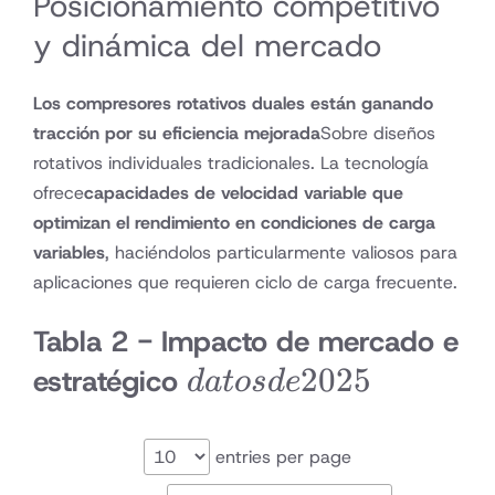
Posicionamiento competitivo
y dinámica del mercado
Los compresores rotativos duales están ganando
tracción por su eficiencia mejorada
Sobre diseños
rotativos individuales tradicionales. La tecnología
ofrece
capacidades de velocidad variable que
optimizan el rendimiento en condiciones de carga
variables
, haciéndolos particularmente valiosos para
aplicaciones que requieren ciclo de carga frecuente.
Tabla 2 - Impacto de mercado e
datos
2025
estratégico
d
a
t
os
d
e
de
2025
entries per page