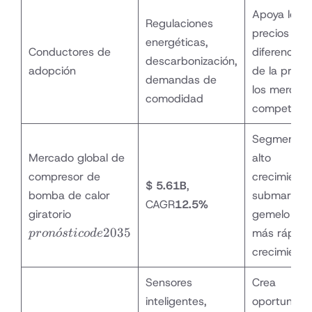
Apoya los
Regulaciones
precios y la
energéticas,
Conductores de
diferenciac
descarbonización,
adopción
de la prima
demandas de
los mercad
comodidad
competitiv
Segmento 
Mercado global de
alto
compresor de
crecimiento
$ 5.61B
,
bomba de calor
submarket
CAGR
12.5%
pronóstico
giratorio
gemelo de
de 2035
ˊ
2035
más rápido
p
ro
n
o
s
t
i
co
d
e
crecimiento
Sensores
Crea
inteligentes,
oportunida