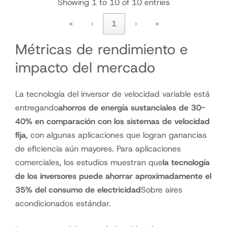
Showing 1 to 10 of 10 entries
«
‹
1
›
»
Métricas de rendimiento e
impacto del mercado
La tecnología del inversor de velocidad variable está
entregando
ahorros de energía sustanciales de 30-
40% en comparación con los sistemas de velocidad
fija
, con algunas aplicaciones que logran ganancias
de eficiencia aún mayores. Para aplicaciones
comerciales, los estudios muestran que
la tecnología
de los inversores puede ahorrar aproximadamente el
35% del consumo de electricidad
Sobre aires
acondicionados estándar.