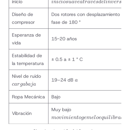
ˊ
inicio
ini
c
i
os
u
a
v
e
a
t
r
a
v
e
s
d
e
l
in
v
ersor
través
del
Diseño de
Dos rotores con desplazamiento de
inversor
compresor
fase de 180 °
Esperanza de
15-20 años
vida
Estabilidad de
± 0.5 a ± 1 ° C
la temperatura
carga
Nivel de ruido
a
19–24 dB
a
baja
c
a
r
g
abaja
Ropa Mecánica
Bajo
movimiento
Muy bajo
Vibración
gemelo
m
o
v
imi
e
n
t
o
g
e
m
e
l
oe
q
u
i
l
ib
r
a
d
o
equilibrado