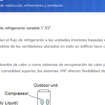
e calefacción, enfriamiento y ventilación
VRF
 de refrigerante variable
V
RF
ían el flujo de refrigerante a las unidades interiores basada
obina de los ventiladores ubicados en todo un edificio hace 
bomba de calor o como sistemas de recuperación de calor pa
omodidad superior, los sistemas VRF ofrecen flexibilidad de 