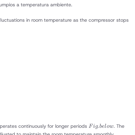
olumpios a temperatura ambiente.
e fluctuations in room temperature as the compressor stops
Fig.
.
perates continuously for longer periods
. The
F
i
g
b
e
l
o
w
below
s adjusted to maintain the room temperature smoothly