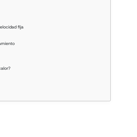
locidad fija
amiento
calor?