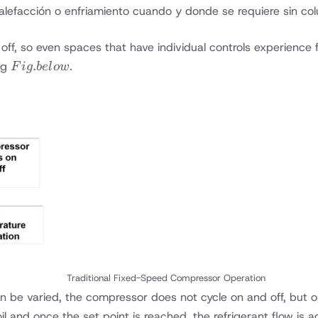
alefacción o enfriamiento cuando y donde se requiere sin c
 off, so even spaces that have individual controls experienc
Fig.
.
ng
.
F
i
g
b
e
l
o
w
below
Traditional Fixed-Speed Compressor Operation
n be varied, the compressor does not cycle on and off, but o
coil and once the set point is reached, the refrigerant flow i