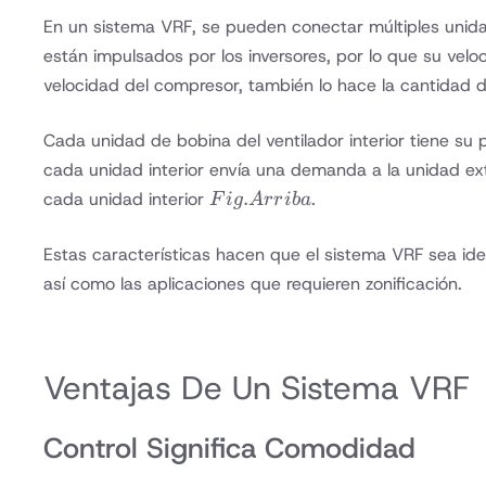
En un sistema VRF, se pueden conectar múltiples unidad
están impulsados por los inversores, por lo que su vel
velocidad del compresor, también lo hace la cantidad d
Cada unidad de bobina del ventilador interior tiene su p
cada unidad interior envía una demanda a la unidad exte
Fig.
.
cada unidad interior
.
F
i
g
A
rr
iba
Arriba
Estas características hacen que el sistema VRF sea idea
así como las aplicaciones que requieren zonificación.
Ventajas De Un Sistema VRF
Control Significa Comodidad