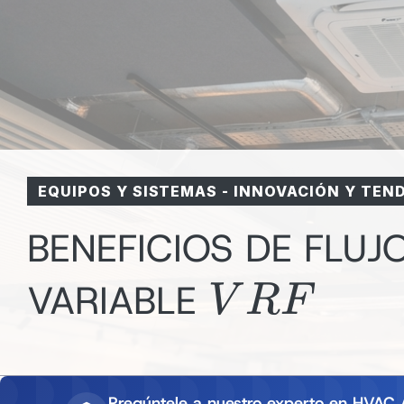
EQUIPOS Y SISTEMAS
-
INNOVACIÓN Y TEND
BENEFICIOS DE FLUJ
VRF
VARIABLE
V
RF
Pregúntele a nuestro experto en HVAC 