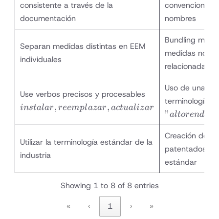
consistente a través de la
convenciones 
documentación
nombres
Bundling múltip
Separan medidas distintas en EEM
medidas no
individuales
relacionadas
Uso de una
instalar,
Use verbos precisos y procesables
terminología v
reemplazar,
,
,
in
s
t
a
l
a
r
ree
m
pl
a
z
a
r
a
c
t
u
a
l
i
z
a
r
"
actualizar
a
lt
ore
n
d
im
Creación de té
Utilizar la terminología estándar de la
patentados o 
industria
estándar
Showing 1 to 8 of 8 entries
«
‹
1
›
»