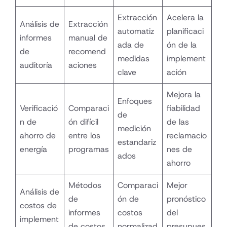
Extracción
Acelera la
Análisis de
Extracción
automatiz
planificaci
informes
manual de
ada de
ón de la
de
recomend
medidas
implement
auditoría
aciones
clave
ación
Mejora la
Enfoques
Verificació
Comparaci
fiabilidad
de
n de
ón difícil
de las
medición
ahorro de
entre los
reclamacio
estandariz
energía
programas
nes de
ados
ahorro
Métodos
Comparaci
Mejor
Análisis de
de
ón de
pronóstico
costos de
informes
costos
del
implement
de costos
normalizad
presupues