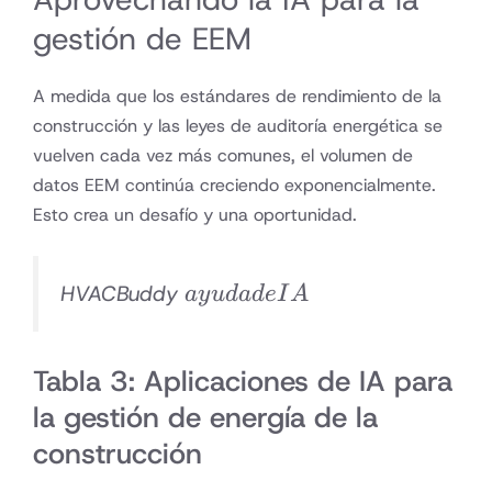
gestión de EEM
A medida que los estándares de rendimiento de la
construcción y las leyes de auditoría energética se
vuelven cada vez más comunes, el volumen de
datos EEM continúa creciendo exponencialmente.
Esto crea un desafío y una oportunidad.
ayuda
HVACBuddy
a
y
u
d
a
d
e
I
A
de IA
Tabla 3: Aplicaciones de IA para
la gestión de energía de la
construcción