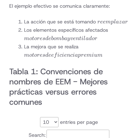
El ejemplo efectivo se comunica claramente:
reemplazar
La acción que se está tomando
ree
m
pl
a
z
a
r
motores
Los elementos específicos afectados
de bomba
m
o
t
ores
d
e
b
o
mba
y
v
e
n
t
i
l
a
d
or
y
motores
La mejora que se realiza
ventilador
de
m
o
t
ores
d
ee
f
i
c
i
e
n
c
ia
p
re
mi
u
m
eficiencia
premium
Tabla 1: Convenciones de
nombres de EEM - Mejores
prácticas versus errores
comunes
entries per page
Search: