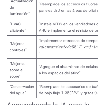
"Actualización
"Reemplace los accesorios fluorescen
de
paneles LED en las áreas de oficina"
iluminación"
"HVAC
"Instale VFDS en los ventiladores de s
Eficiente"
AHU e implementa el reinicio de presió
"Implementar retroceso de temperatu
"Mejores
68°
,
c
a
l
e
n
t
ami
e
n
t
o
d
e
F
e
n
f
r
iami
controles"
"
"Mejoras
"Agregue el aislamiento de celulosa 
sobre el
a los espacios del ático"
sobre"
"Conservación
"Reemplace los accesorios de baños 
1.28
0.5
1.28
0.5
del agua"
de bajo flujo
y grifos
GPF
G
GPF
GPM
Aprovechando la IA para la