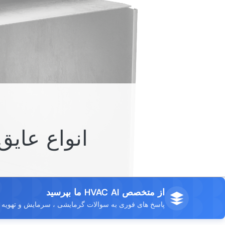
انواع عایق های HVAC و و
از متخصص HVAC AI ما بپرسید
پاسخ های فوری به سوالات گرمایشی ، سرمایش و تهویه خ