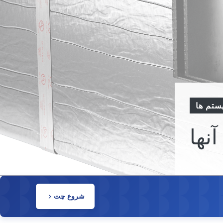
ستم ها
شروع چت