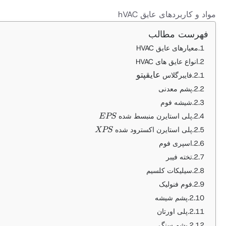
مواد و کاربردهای عایق hVAC
فهرست مطالب
معیارهای عایق HVAC
انواع عایق های HVAC
عایق پتو
عایقپتو
فایبرگلاس
پشم معدنی
شیشه فوم
EPS
پلی استایرن منبسط شده
EPS
XPS
پلی استایرن اکسترود شده
XPS
اسپری فوم
تخته فیبر
سیلیکات کلسیم
فوم فنولیک
پشم شیشه
پلی اورتان
پشم سنگ