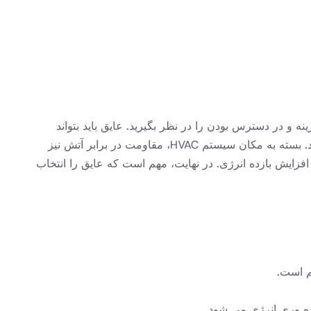
بر آتش، هزینه و در دسترس بودن را در نظر بگیرید. عایق باید بتواند
محدوده دمایی سیستم تهویه مطبوع مورد استفاده در آن را کنترل کند و برای جلوگیری از رشد کپک و کپک در برابر رطوبت مقاوم باشد. بسته به مکان سیستم HVAC، مقاومت در برابر آتش نیز
افزایش بازده انرژی. در نهایت، مهم است که عایق را انتخاب
م است.
هره وری انرژی می شود.