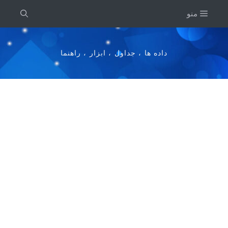
رش
منو
ه
حتوا
داده ها ، جداول ، ابزار ، راهنما