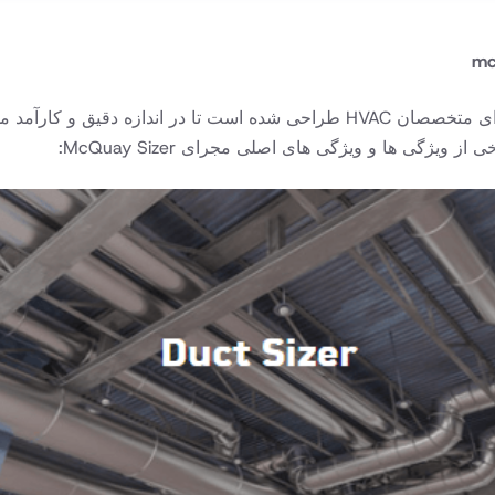
مجرای McQuay Sizer یک ابزار نرم افزاری تخصصی است که برای متخصصان HVAC طراحی