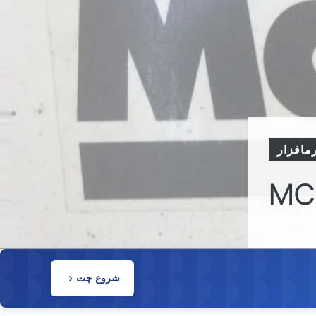
مافزار
شروع چت