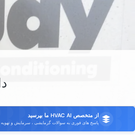
دان
از متخصص HVAC AI ما بپرسید
پاسخ های فوری به سوالات گرمایشی ، سرمایش و تهویه خ