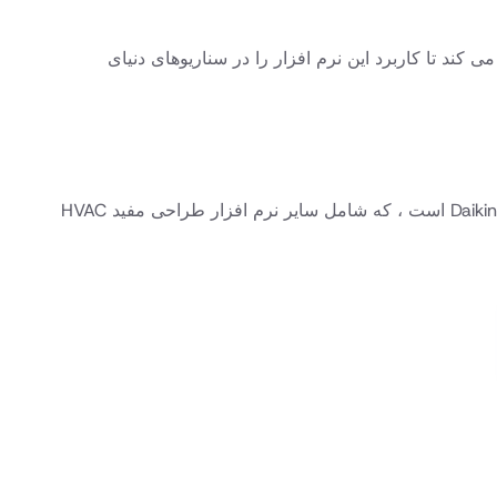
مجرای برای سیستم های خاص HVAC است که به کاربران کمک می کند تا کاربرد این نرم افزار را در سناریوهای دنیای
مجرای McQuay Sizer برای بارگیری رایگان در دسترس است. همچنین بخشی از مجموعه ابزارهای ارائه شده توسط Daikin Applied است ، که شامل سایر نرم افزار طراحی مفید HVAC