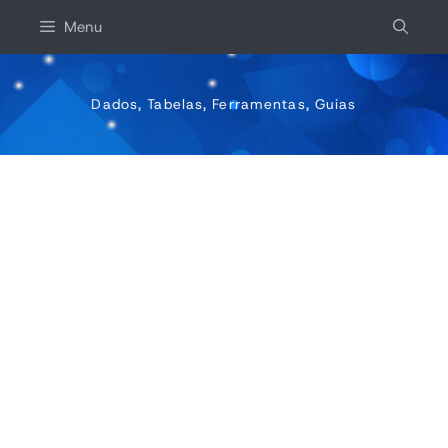
Ir
Menu
para
o
conteúdo
Dados, Tabelas, Ferramentas, Guias