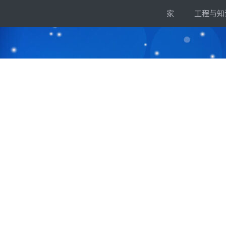
跳
家
工程与知
到
内
容