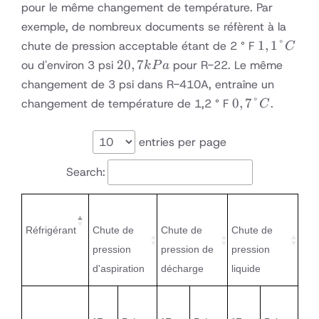
pour le même changement de température. Par
exemple, de nombreux documents se réfèrent à la
1,1
1
,
1°
chute de pression acceptable étant de 2 ° F
C
°
20,7
20
,
7
ou d'environ 3 psi
pour R-22. Le même
k
P
a
C
kPa
changement de 3 psi dans R-410A, entraîne un
0,7
0
,
7°
changement de température de 1,2 ° F
.
C
°
C
entries per page
Search:
Réfrigérant
Chute de
Chute de
Chute de
pression
pression de
pression
d'aspiration
décharge
liquide