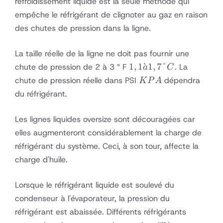
refroidissement liquide est la seule méthode qui
empêche le réfrigérant de clignoter au gaz en raison
des chutes de pression dans la ligne.
La taille réelle de la ligne ne doit pas fournir une
1,1
1
,
1
ˋ
1
,
7°
chute de pression de 2 à 3 ° F
. La
a
C
à
KPA
chute de pression réelle dans PSI
dépendra
K
P
A
1,7
du réfrigérant.
°
C
Les lignes liquides oversize sont découragées car
elles augmenteront considérablement la charge de
réfrigérant du système. Ceci, à son tour, affecte la
charge d'huile.
Lorsque le réfrigérant liquide est soulevé du
condenseur à l'évaporateur, la pression du
réfrigérant est abaissée. Différents réfrigérants