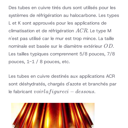
Des tubes en cuivre tirés durs sont utilisés pour les
systèmes de réfrigération au halocarbone. Les types
L et K sont approuvés pour les applications de
ACR
climatisation et de réfrigération
. Le type M
A
CR
n'est pas utilisé car le mur est trop mince. La taille
OD
nominale est basée sur le diamètre extérieur
.
O
D
Les tailles typiques comprennent 5/8 pouces, 7/8
pouces, 1-1 / 8 pouces, etc.
Les tubes en cuivre destinés aux applications ACR
sont déshydratés, chargés d'azote et branchés par
voir la
−
le fabricant
.
v
o
i
r
l
a
f
i
gu
rec
i
d
esso
u
s
figure
ci-
dessous