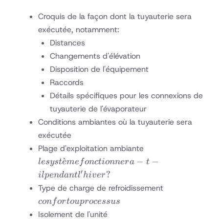
Croquis de la façon dont la tuyauterie sera
exécutée, notamment:
Distances
Changements d'élévation
Disposition de l'équipement
Raccords
Détails spécifiques pour les connexions de
tuyauterie de l'évaporateur
Conditions ambiantes où la tuyauterie sera
exécutée
le système
Plage d'exploitation ambiante
fonctionnera-
ˋ
−
−
l
esys
t
e
m
e
f
o
n
c
t
i
o
nn
er
a
t
t-il pendant
′
?
i
lp
e
n
d
an
t
l
hi
v
er
l'hiver?
confort
Type de charge de refroidissement
ou
co
n
f
or
t
o
u
p
rocess
u
s
processus
isolateurs à
Isolement de l'unité