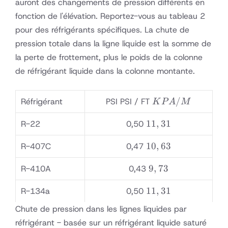
auront des changements de pression différents en
fonction de l'élévation. Reportez-vous au tableau 2
pour des réfrigérants spécifiques. La chute de
pression totale dans la ligne liquide est la somme de
la perte de frottement, plus le poids de la colonne
de réfrigérant liquide dans la colonne montante.
KPA
/
Réfrigérant
PSI PSI / FT
K
P
A
M
/ M
11,31
11
,
31
R-22
0,50
10,63
10
,
63
R-407C
0,47
9,73
9
,
73
R-410A
0,43
11,31
11
,
31
R-134a
0,50
Chute de pression dans les lignes liquides par
réfrigérant - basée sur un réfrigérant liquide saturé