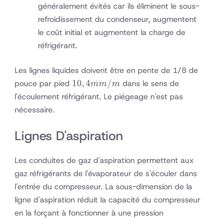
généralement évités car ils éliminent le sous-
pour
refroidissement du condenseur, augmentent
maintenir
la charge
le coût initial et augmentent la charge de
du système
réfrigérant.
Les lignes liquides doivent être en pente de 1/8 de
10,4
10
,
4
/
pouce par pied
dans le sens de
mm
m
mm
l'écoulement réfrigérant. Le piégeage n'est pas
/ m
nécessaire.
Lignes D'aspiration
Les conduites de gaz d'aspiration permettent aux
gaz réfrigérants de l'évaporateur de s'écouler dans
l'entrée du compresseur. La sous-dimension de la
ligne d'aspiration réduit la capacité du compresseur
en la forçant à fonctionner à une pression