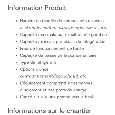
Information Produit
secti
Numéro de modèle de composants unitaires
conde
,
ˊ
,
.
sec
t
i
o
n
d
eco
n
d
e
n
s
a
t
i
o
n
e
v
a
p
or
a
t
e
u
r
e
t
c
évapo
Capacité maximale par circuit de réfrigération
etc.
Capacité minimale par circuit de réfrigération
Frais de fonctionnement de l'unité
Capacité de baisse de la pompe unitaire
Type de réfrigérant
contournement
Options d'unité
de gaz chaud,
,
.
co
n
t
o
u
r
n
e
m
e
n
t
d
e
g
a
zc
ha
u
d
e
t
c
etc.
L'équipement comprend-il des vannes
d'isolement et des ports de charge
L'unité a-t-elle une pompe vers le bas?
Informations sur le chantier