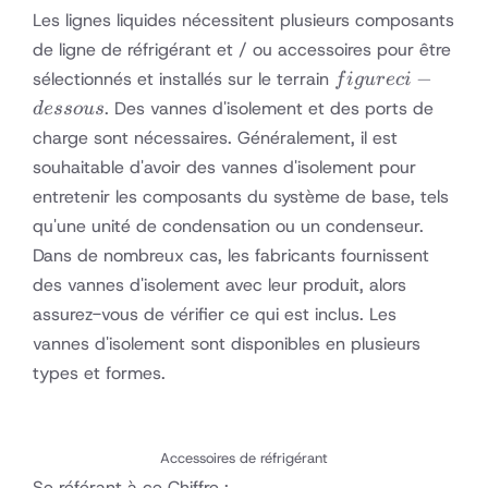
°
Les lignes liquides nécessitent plusieurs composants
C
de ligne de réfrigérant et / ou accessoires pour être
figure
−
sélectionnés et installés sur le terrain
f
i
gu
rec
i
ci-
. Des vannes d'isolement et des ports de
d
esso
u
s
dessous
charge sont nécessaires. Généralement, il est
souhaitable d'avoir des vannes d'isolement pour
entretenir les composants du système de base, tels
qu'une unité de condensation ou un condenseur.
Dans de nombreux cas, les fabricants fournissent
des vannes d'isolement avec leur produit, alors
assurez-vous de vérifier ce qui est inclus. Les
vannes d'isolement sont disponibles en plusieurs
types et formes.
Accessoires de réfrigérant
Se référant à
ce Chiffre
: