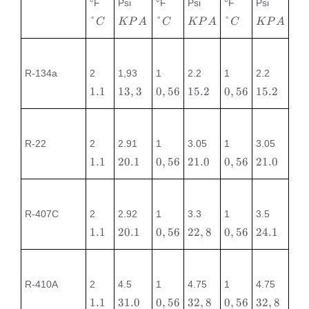
°C
KPA
°C
KPA
°C
KPA
°F
Psi
°F
Psi
°F
Psi
°
°
°
C
K
P
A
C
K
P
A
C
K
P
A
1.1
13,3
0,56
15.2
0,56
15.2
R-134a
2
1,93
1
2.2
1
2.2
1.1
13
,
3
0
,
56
15.2
0
,
56
15.2
1.1
20.1
0,56
21.0
0,56
21.0
R-22
2
2.91
1
3.05
1
3.05
1.1
20.1
0
,
56
21.0
0
,
56
21.0
1.1
20.1
0,56
22,8
0,56
24.1
R-407C
2
2.92
1
3.3
1
3.5
1.1
20.1
0
,
56
22
,
8
0
,
56
24.1
1.1
31.0
0,56
32,8
0,56
32,8
R-410A
2
4.5
1
4.75
1
4.75
1.1
31.0
0
,
56
32
,
8
0
,
56
32
,
8