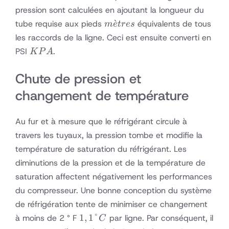
pression sont calculées en ajoutant la longueur du
mètres
ˋ
tube requise aux pieds
équivalents de tous
m
e
t
res
les raccords de la ligne. Ceci est ensuite converti en
KPA
PSI
.
K
P
A
Chute de pression et
changement de température
Au fur et à mesure que le réfrigérant circule à
travers les tuyaux, la pression tombe et modifie la
température de saturation du réfrigérant. Les
diminutions de la pression et de la température de
saturation affectent négativement les performances
du compresseur. Une bonne conception du système
de réfrigération tente de minimiser ce changement
1,1
1
,
1°
à moins de 2 ° F
par ligne. Par conséquent, il
C
°