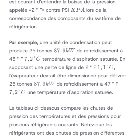
est courant d'entendre la baisse de la pression
C
KPA
appelée «2 ° F» contre PSI
lors de la
K
P
A
correspondance des composants du système de
réfrigération.
Par exemple
, une unité de condensation peut
87,9
87
,
9
produire 25 tonnes
de refroidissement à
kW
kW
7,2
7
,
2°
45 ° F
température d'aspiration saturée. En
C
°
1,1
1
,
1°
supposant une perte de ligne de 2 ° F
,
C
C
°
l'évaporateur devrait être dimensionné pour délivrer
C
87,9
7,2
87
,
9
25 tonnes
de refroidissement à 47 ° F
kW
kW
°
7
,
2°
une température d'aspiration saturée.
C
C
Le tableau ci-dessous compare les chutes de
pression des températures et des pressions pour
plusieurs réfrigérants courants. Notez que les
réfrigérants ont des chutes de pression différentes