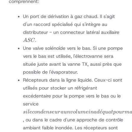
comprennent:
Un port de dérivation à gaz chaud. Il s'agit
d'un raccord spécialisé qui s'intègre au
ASC
distributeur - un connecteur latéral auxiliaire
.
A
SC
Une valve solénoïde vers le bas. Si une pompe
vers le bas est utilisée, l'électrovanne sera
située juste avant la vanne TX, aussi près que
possible de l'évaporateur.
Récepteurs dans la ligne liquide. Ceux-ci sont
utilisés pour stocker un réfrigérant
excédentaire pour la pompe vers le bas ou le
si le
service
condenseur
ˊ
s
i
l
eco
n
d
e
n
se
u
r
a
u
n
v
o
l
u
m
e
ina
d
e
q
u
a
tp
o
u
r
ma
a un
, ou dans le cadre d'une approche de contrôle
volume
ambiant faible inondée. Les récepteurs sont
inadéquat