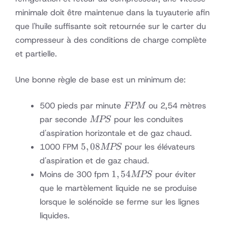
minimale doit être maintenue dans la tuyauterie afin
que l'huile suffisante soit retournée sur le carter du
compresseur à des conditions de charge complète
et partielle.
Une bonne règle de base est un minimum de:
FPM
500 pieds par minute
ou 2,54 mètres
FPM
MPS
par seconde
pour les conduites
MPS
d'aspiration horizontale et de gaz chaud.
5,08
5
,
08
1000 FPM
pour les élévateurs
MPS
MPS
d'aspiration et de gaz chaud.
1,54
1
,
54
Moins de 300 fpm
pour éviter
MPS
MPS
que le martèlement liquide ne se produise
lorsque le solénoïde se ferme sur les lignes
liquides.