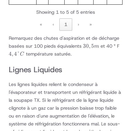
Showing 1 to 5 of 5 entries
«
‹
1
›
»
Remarquez des chutes d'aspiration et de décharge
30,5
4,4
30
,
5
basées sur 100 pieds équivalents
et 40 ° F
m
m
°
4
,
4°
température saturée.
C
C
Lignes Liquides
Les lignes liquides relient le condenseur à
l'évaporateur et transportent un réfrigérant liquide à
la soupape TX. Si le réfrigérant de la ligne liquide
clignote à un gaz car la pression baisse trop faible
ou en raison d'une augmentation de l'élévation, le
système de réfrigération fonctionnera mal. Le sous-