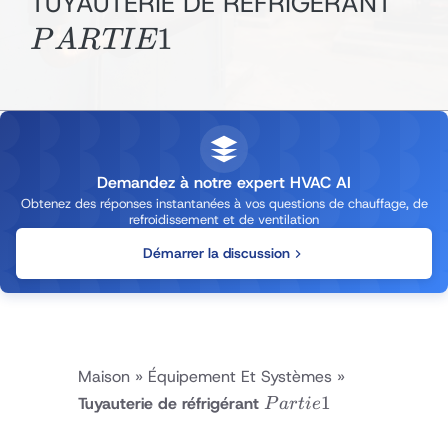
PA
TUYAUTERIE DE RÉFRIGÉRANT
1
1
P
A
R
T
I
E
Demandez à notre expert HVAC AI
Obtenez des réponses instantanées à vos questions de chauffage, de
refroidissement et de ventilation
Démarrer la discussion
Maison
»
Équipement Et Systèmes
»
Partie
1
Tuyauterie de réfrigérant
P
a
r
t
i
e
1