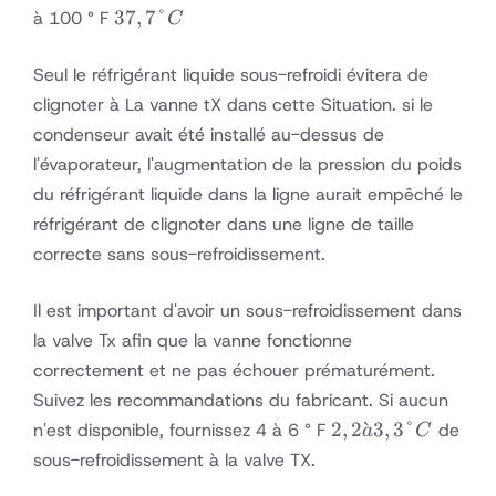
37,7
37
,
7°
à 100 ° F
C
° C
Seul le réfrigérant liquide sous-refroidi évitera de
clignoter à La vanne tX dans cette Situation. si le
condenseur avait été installé au-dessus de
l'évaporateur, l'augmentation de la pression du poids
du réfrigérant liquide dans la ligne aurait empêché le
réfrigérant de clignoter dans une ligne de taille
correcte sans sous-refroidissement.
Il est important d'avoir un sous-refroidissement dans
la valve Tx afin que la vanne fonctionne
correctement et ne pas échouer prématurément.
Suivez les recommandations du fabricant. Si aucun
2,2
2
,
2
ˋ
3
,
3°
n'est disponible, fournissez 4 à 6 ° F
de
a
C
à
sous-refroidissement à la valve TX.
3,3