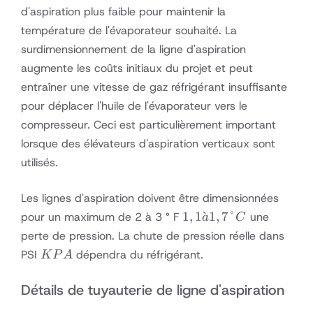
d'aspiration plus faible pour maintenir la
température de l'évaporateur souhaité. La
surdimensionnement de la ligne d'aspiration
augmente les coûts initiaux du projet et peut
entraîner une vitesse de gaz réfrigérant insuffisante
pour déplacer l'huile de l'évaporateur vers le
compresseur. Ceci est particulièrement important
lorsque des élévateurs d'aspiration verticaux sont
utilisés.
Les lignes d'aspiration doivent être dimensionnées
1,1
1
,
1
ˋ
1
,
7°
pour un maximum de 2 à 3 ° F
une
a
C
à
perte de pression. La chute de pression réelle dans
1,7
KPA
PSI
dépendra du réfrigérant.
K
P
A
°
C
Détails de tuyauterie de ligne d'aspiration