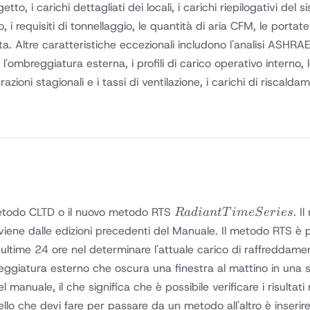
o, i carichi dettagliati dei locali, i carichi riepilogativi del si
ificio, i requisiti di tonnellaggio, le quantità di aria CFM, le port
ta. Altre caratteristiche eccezionali includono l'analisi ASHRA
, l'ombreggiatura esterna, i profili di carico operativo interno,
ltrazioni stagionali e i tassi di ventilazione, i carichi di risca
Radiant
 metodo CLTD o il nuovo metodo RTS
. I
R
a
d
ian
tT
im
e
S
er
i
es
Time
ne dalle edizioni precedenti del Manuale. Il metodo RTS è pa
Series
ultime 24 ore nel determinare l'attuale carico di raffreddame
breggiatura esterno che oscura una finestra al mattino in una 
a del manuale, il che significa che è possibile verificare i risu
lo che devi fare per passare da un metodo all'altro è inserire d