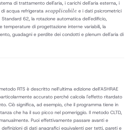
stema di trattamento dell'aria, i carichi dell'aria esterna, i
se
ate di acqua refrigerata
e i dati psicrometrici
se
a
ppl
i
c
abi
l
e
applicabile
E Standard 62, la rotazione automatica dell'edificio,
 le temperature di progettazione interne variabili, la
ldamento, guadagni e perdite dei condotti e plenum dell'aria di
l metodo RTS è descritto nell’ultima edizione dell’ASHRAE
rticolarmente accurato perché calcola l'effetto ritardato
nto. Ciò significa, ad esempio, che il programma tiene in
stanza che ha il suo picco nel pomeriggio. Il metodo CLTD,
ltati manualmente. Puoi effettivamente passare avanti e
efinizioni di dati anagrafici equivalenti per tetti, pareti e