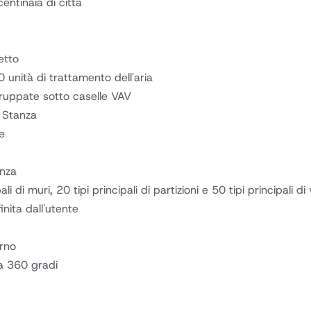
entinaia di città
etto
unità di trattamento dell'aria
ruppate sotto caselle VAV
 Stanza
ee
anza
li di muri, 20 tipi principali di partizioni e 50 tipi principali di
inita dall'utente
erno
 a 360 gradi