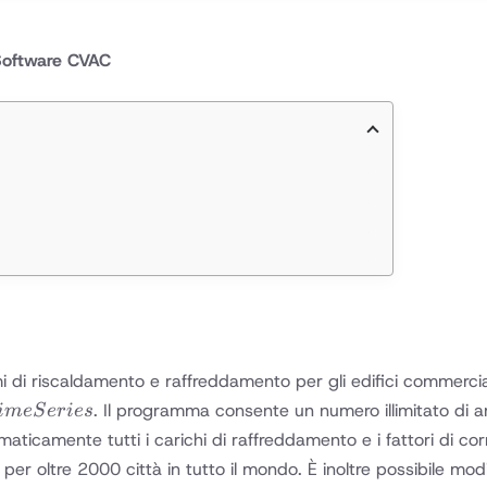
Software CVAC
di riscaldamento e raffreddamento per gli edifici commerciali. 
. Il programma consente un numero illimitato di
im
e
S
er
i
es
ticamente tutti i carichi di raffreddamento e i fattori di corre
per oltre 2000 città in tutto il mondo. È inoltre possibile mod