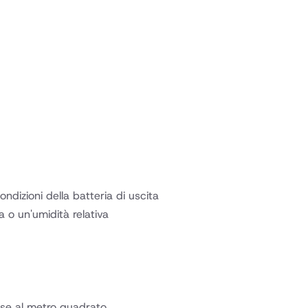
ndizioni della batteria di uscita
 o un'umidità relativa
base al metro quadrato