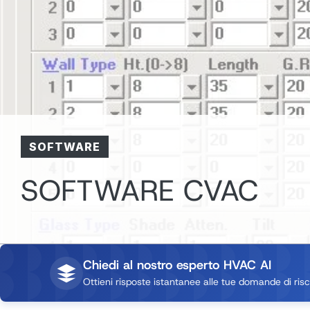
SOFTWARE
SOFTWARE CVAC
Chiedi al nostro esperto HVAC AI
Ottieni risposte istantanee alle tue domande di ri