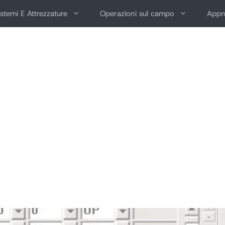
istemi E Attrezzature
Operazioni sul campo
Appro