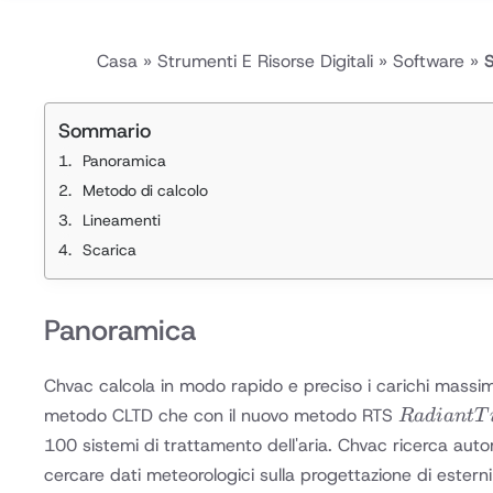
Casa
»
Strumenti E Risorse Digitali
»
Software
»
Sommario
Panoramica
Metodo di calcolo
Lineamenti
Scarica
Panoramica
Chvac calcola in modo rapido e preciso i carichi massimi 
Radiant
metodo CLTD che con il nuovo metodo RTS
R
a
d
ian
tT
Time
100 sistemi di trattamento dell'aria. Chvac ricerca automa
Series
cercare dati meteorologici sulla progettazione di esterni 