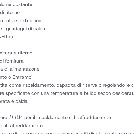
volume costante
di ritorno
 totale dell'edificio
e i guadagni di calore
w-thru
nitura e ritorno
i fornitura
ia di alimentazione
nto o Entrambi
tita come riscaldamento, capacità di riserva o regolando le co
ere specificate con una temperatura a bulbo secco desiderata
gerata e calda
HRV
alore
per il riscaldamento e il raffreddamento
H
R
V
 e il raffreddamento
 numero di persone possono essere inseriti direttamente o in 