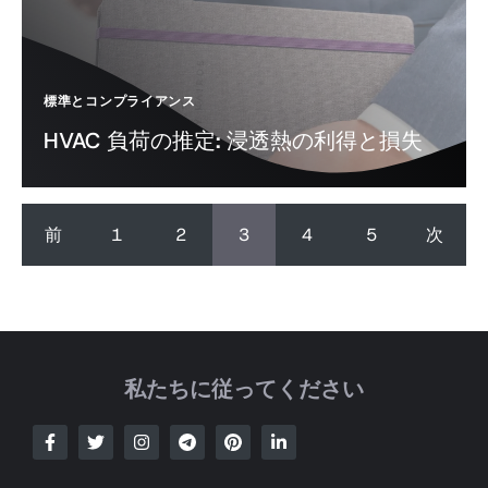
標準とコンプライアンス
HVAC 負荷の推定: 浸透熱の利得と損失
前
1
2
3
4
5
次
私たちに従ってください