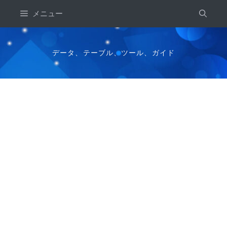
コ
メニュー
ン
テ
ン
データ、テーブル、ツール、ガイド
ツ
へ
ス
キ
ッ
プ