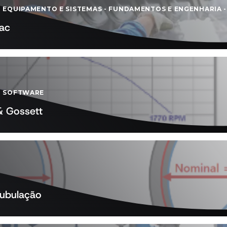
-
EQUIPAMENTO E SISTEMAS
-
FUNDAMENTOS E ENGENHARIA
vac
-
SOFTWARE
& Gossett
Tubulação