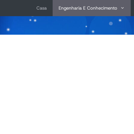
Ir
Casa
Engenharia E Conhecimento
para
o
conteúdo