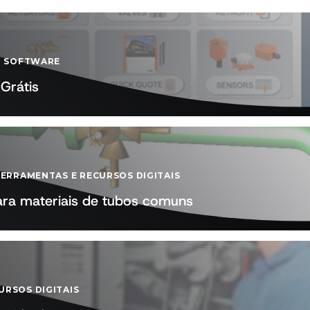
-
SOFTWARE
Grátis
FERRAMENTAS E RECURSOS DIGITAIS
ara materiais de tubos comuns
URSOS DIGITAIS