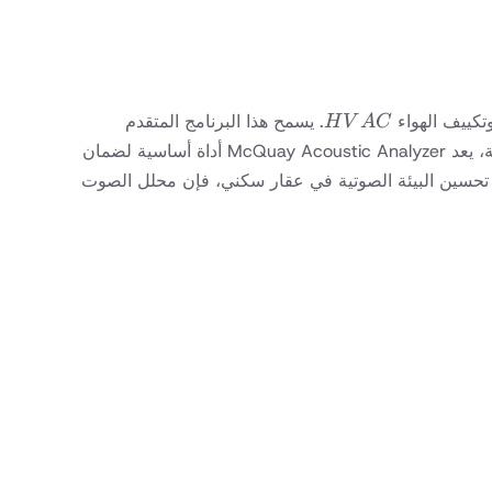
HVAC
. يسمح هذا البرنامج المتقدم
H
V
A
C
للمهندسين والفنيين بالتنبؤ بدقة وتحليل الأداء الصوتي لمعدات McQuay في تطبيق معين. بفضل واجهته سهلة الاستخدام وميزاته الشاملة، يعد McQuay Acoustic Analyzer أداة أساسية لضمان
 تحسين البيئة الصوتية في عقار سكني، فإن محلل الصوت