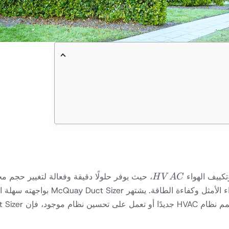
HVAC
، حيث يوفر حلولًا دقيقة وفعالة لتغيير حجم م
H
V
A
C
حجم القناة الصحيح المطلوب لمهمة معينة