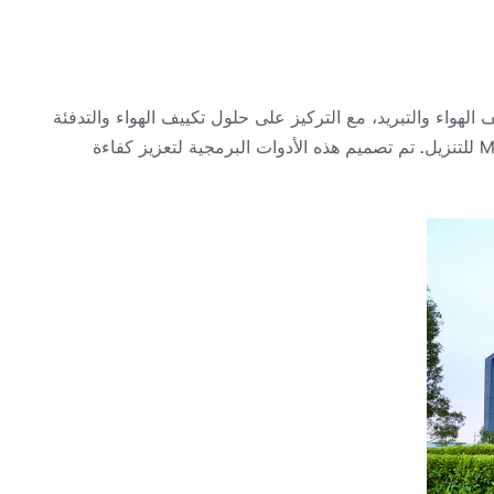
بمكانة بارزة في صناعة التدفئة والتهوية وتكييف الهواء والتبريد، مع التركيز على حلول تكييف الهواء والتدفئة
والتهوية والتبريد. وإدراكًا لخبرة الشركة وخبرتها الواسعة، فقد قمنا بإتاحة مجموعة مختارة من أدوات البرامج التي قدمتها شركة McQuay للتنزيل. تم تصميم هذه الأدوات البرمجية لتعزيز كفاءة