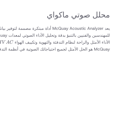
محلل صوتي ماكواي
يعد McQuay Acoustic Analyzer أداة مبتكرة مصممة لتوفير بيانات دقيقة وموثوقة عن الضوضاء والاهتزازات لأنظمة التدفئة والتهوية وتكييف الهواء
HVAC
الأداء الأمثل والراحة لنظام التدفئة والتهوية وتكييف الهواء
H
V
A
C
McQuay هو الحل الأمثل لجميع احتياجاتك الصوتية في أنظمة التدفئة والتهوية وتكييف الهواء