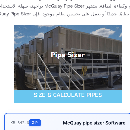
الأنابيب الصحيح اللازم لمهمة معينة، مما يضمن الأداء 
 تعمل على تحسين نظام موجود، فإن McQuay Pipe Sizer هو أداة يجب اقتناؤها لتحقيق أفضل النتائج.
McQuay pipe sizer Software
342.6 KB
ZIP