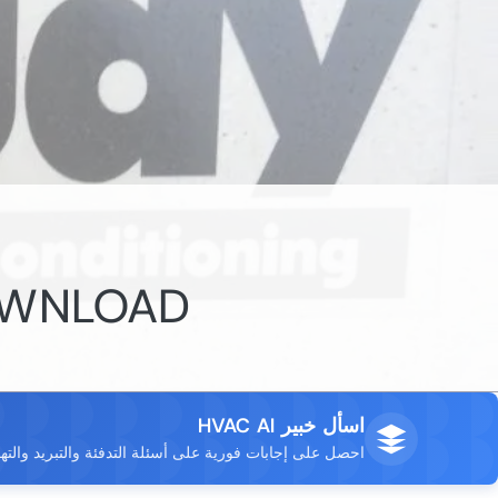
OWNLOAD
اسأل خبير HVAC AI
احصل على إجابات فورية على أسئلة التدفئة والتبريد والته