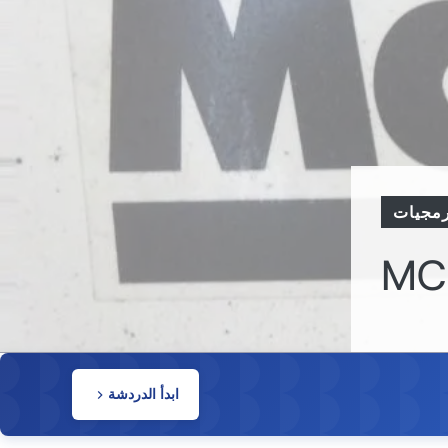
رمجيات
MC
ابدأ الدردشة