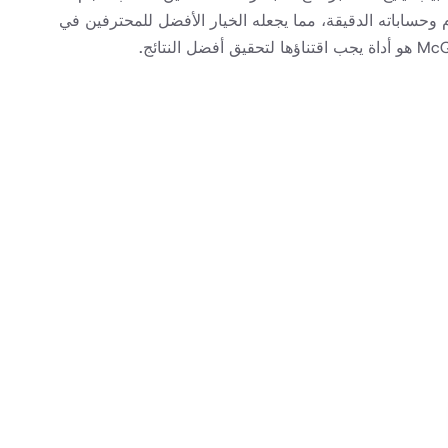
الأمثل للنظام وكفاءة الطاقة. يشتهر McQuay Pipe Sizer بواجهته سهلة الاستخدام وحساباته الدقيقة، مما يجعله الخيار الأفضل للمحترفين في