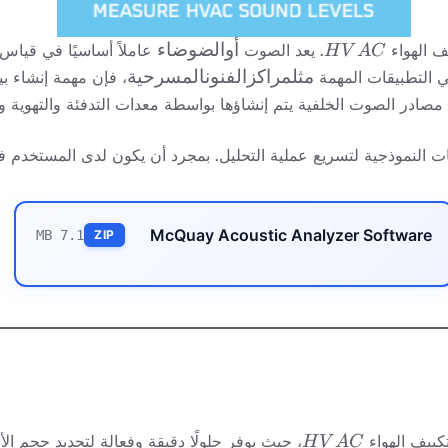
HVAC
أو
أوالضوضاء
ف الهواء
. يعد الصوت
عاملاً أساسيًا في قياس 
H
V
A
C
الضوضاء
مثل
مثلمراكزالفنونالمسرحية
 التطبيقات المهمة
، فإن مهمة إنشاء ب
مراكز
مصادر الصوت الخلفية يتم إنشاؤها بواسطة معدات التدفئة والتهوية و
الفنون
المسرحية
يقات النموذجية لتسريع عملية التحليل. بمجرد أن يكون لدى المستخدم ف
McQuay Acoustic Analyzer Software
7.1 MB
ZIP
HVAC
، حيث يوفر حلولًا دقيقة وفعالة لتحديد حجم ال
H
V
A
C