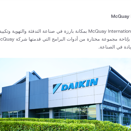
McQuay 
باعتبارها شركة فرعية رئيسية لشركة Daikin Industries، تتمتع McQuay International 