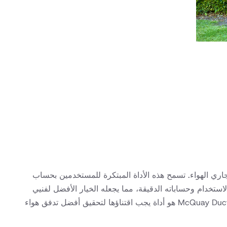
جاري الهواء. تسمح هذه الأداة المبتكرة للمستخدمين بحساب
 بسرعة، مما يضمن الأداء الأمثل وكفاءة الطاقة. يشتهر McQuay Duct Sizer بواجهته سهلة الاستخدام وحساباته الدقيقة، مما يجعله الخيار الأفضل لفنيي
. سواء كنت تصمم نظام HVAC جديدًا أو تعمل على تحسين نظام موجود، فإن McQuay Duct Sizer هو أداة يجب اقتناؤها لتحقيق أفضل تدفق هواء