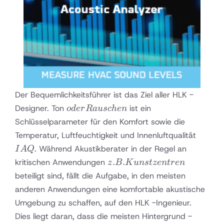
Der Bequemlichkeitsführer ist das Ziel aller HLK -
oder
Designer. Ton
ist ein
o
d
er
R
a
u
sc
h
e
n
Rauschen
Schlüsselparameter für den Komfort sowie die
IAQ
Temperatur, Luftfeuchtigkeit und Innenluftqualität
. Während Akustikberater in der Regel an
I
A
Q
z. B.
.
.
kritischen Anwendungen
z
B
K
u
n
s
t
ze
n
t
re
n
Kunstzentren
beteiligt sind, fällt die Aufgabe, in den meisten
anderen Anwendungen eine komfortable akustische
Umgebung zu schaffen, auf den HLK -Ingenieur.
Dies liegt daran, dass die meisten Hintergrund -