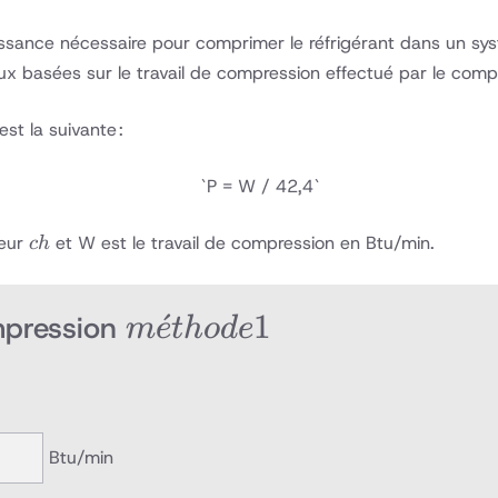
ance nécessaire pour comprimer le réfrigérant dans un systèm
eux basées sur le travail de compression effectué par le comp
t la suivante :
`P = W / 42,4`
ch
peur
et W est le travail de compression en Btu/min.
c
h
méthode
ˊ
1
mpression
m
e
t
h
o
d
e
1
Btu/min