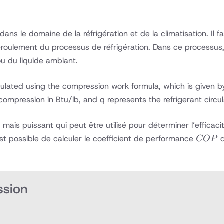
ns le domaine de la réfrigération et de la climatisation. Il f
déroulement du processus de réfrigération. Dans ce processu
ou du liquide ambiant.
ated using the compression work formula, which is given by 
ompression in Btu/lb, and q represents the refrigerant circul
mais puissant qui peut être utilisé pour déterminer l’efficaci
COP
 est possible de calculer le coefficient de performance
d
COP
ssion