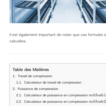
Il est également important de noter que ces formules s
calculées.
Table des Matières
Travail de compression
Calculateur de travail de compression
Puissance de compression
méthode 
ˊ
1
Calculateur de puissance en compression
m
e
t
h
o
d
e
méthode 
ˊ
2
Calculateur de puissance en compression
m
e
t
h
o
d
e