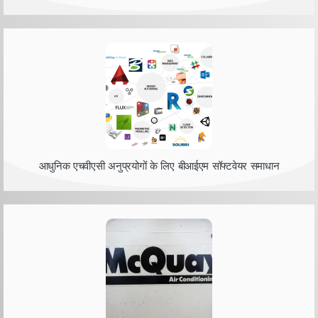
आधुनिक एचवीएसी अनुप्रयोगों के लिए बीआईएम सॉफ्टवेयर समाधान