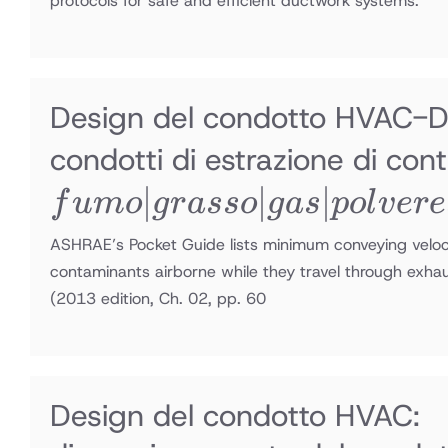
protocols for safe and efficient ductwork systems.
Design del condotto HVAC-Di
condotti di estrazione di co
∣
∣
∣
f
u
m
o
g
r
a
sso
g
a
s
p
o
l
v
ere
ASHRAE’s Pocket Guide lists minimum conveying veloci
contaminants airborne while they travel through exha
(2013 edition, Ch. 02, pp. 60
Design del condotto HVAC: