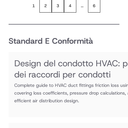
sistema VAV
1
2
3
4
...
6
o un sistema
di pompe di
calore per
condizionare
l'edificio
Standard E Conformità
Design del condotto HVAC: per
dei raccordi per condotti
Complete guide to HVAC duct fittings friction loss usi
covering loss coefficients, pressure drop calculations,
efficient air distribution design.