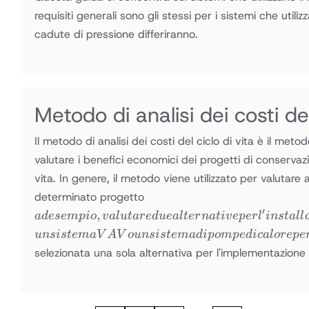
requisiti generali sono gli stessi per i sistemi che utilizz
cadute di pressione differiranno.
Metodo di analisi dei costi del
Il metodo di analisi dei costi del ciclo di vita è il m
valutare i benefici economici dei progetti di conservaz
vita. In genere, il metodo viene utilizzato per valutare
ad esempio,
determinato progetto
valutare due
′
,
a
d
ese
m
p
i
o
v
a
l
u
t
a
re
d
u
e
a
lt
er
na
t
i
v
e
p
er
l
in
s
t
a
ll
alternative
u
n
s
i
s
t
e
maV
A
V
o
u
n
s
i
s
t
e
ma
d
i
p
o
m
p
e
d
i
c
a
l
ore
p
e
per
selezionata una sola alternativa per l'implementazione 
l'installazione
di un nuovo
sistema
HVAC: un