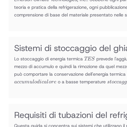
teoria e pratica della refrigerazione, ogni pubblicazi
comprensione di base del materiale presentato nelle s
Sistemi di stoccaggio del ghi
TES
Lo stoccaggio di energia termica
prevede l'aggi
TES
mezzo di accumulo e quindi la rimozione da quel mezzo
può comportare la conservazione dell'energia termica
stoccagg
o a basse temperature
a
cc
u
m
u
l
o
d
i
c
a
l
ore
s
t
occ
a
gg
fresco
Requisiti di tubazioni del refr
Questa guida si concentra sui sistemi che utilizzano i