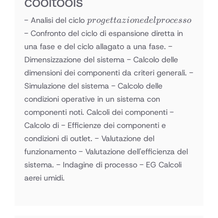
cooltools
progettazione
- Analisi del ciclo
p
ro
g
e
tt
a
z
i
o
n
e
d
e
lp
rocesso
del processo
- Confronto del ciclo di espansione diretta in
una fase e del ciclo allagato a una fase. -
Dimensizzazione del sistema - Calcolo delle
dimensioni dei componenti da criteri generali. -
Simulazione del sistema - Calcolo delle
condizioni operative in un sistema con
componenti noti. Calcoli dei componenti -
Calcolo di - Efficienze dei componenti e
condizioni di outlet. - Valutazione del
funzionamento - Valutazione dell'efficienza del
sistema. - Indagine di processo - EG Calcoli
aerei umidi.