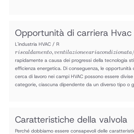
Opportunità di carriera Hvac
riscaldamento,
L'industria HVAC / R
ventilazione e
,
r
i
sc
a
l
d
am
e
n
t
o
v
e
n
t
i
l
a
z
i
o
n
ee
a
r
ia
co
n
d
i
z
i
o
na
t
a
aria
rapidamente a causa dei progressi della tecnologia st
condizionata
efficienza energetica. Di conseguenza, le opportunità d
/
cerca di lavoro nei campi HVAC possono essere divise
refrigerazione
categorie, ciascuna dipendente da un diverso tipo o g
Caratteristiche della valvola
Perché dobbiamo essere consapevoli delle caratterist