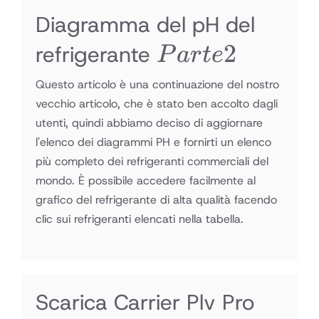
Diagramma del pH del
Parte
2
refrigerante
P
a
r
t
e
2
Questo articolo è una continuazione del nostro
vecchio articolo, che è stato ben accolto dagli
utenti, quindi abbiamo deciso di aggiornare
l'elenco dei diagrammi PH e fornirti un elenco
più completo dei refrigeranti commerciali del
mondo. È possibile accedere facilmente al
grafico del refrigerante di alta qualità facendo
clic sui refrigeranti elencati nella tabella.
Scarica Carrier Plv Pro