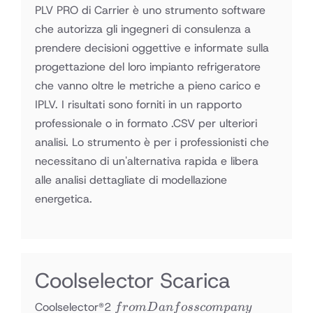
PLV PRO di Carrier è uno strumento software
che autorizza gli ingegneri di consulenza a
prendere decisioni oggettive e informate sulla
progettazione del loro impianto refrigeratore
che vanno oltre le metriche a pieno carico e
IPLV. I risultati sono forniti in un rapporto
professionale o in formato .CSV per ulteriori
analisi. Lo strumento è per i professionisti che
necessitano di un'alternativa rapida e libera
alle analisi dettagliate di modellazione
energetica.
Coolselector Scarica
from
Coolselector®2
f
ro
m
D
an
f
ossco
m
p
an
y