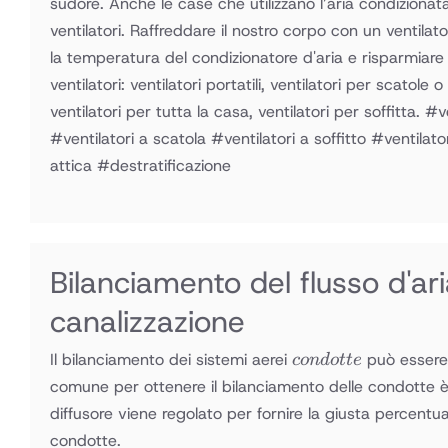
sudore. Anche le case che utilizzano l’aria condizionat
ventilatori. Raffreddare il nostro corpo con un ventil
la temperatura del condizionatore d'aria e risparmiare e
ventilatori: ventilatori portatili, ventilatori per scatole o
ventilatori per tutta la casa, ventilatori per soffitta. #ve
#ventilatori a scatola #ventilatori a soffitto #ventilato
attica #destratificazione
Bilanciamento del flusso d'ari
canalizzazione
condotte
Il bilanciamento dei sistemi aerei
può essere 
co
n
d
o
tt
e
comune per ottenere il bilanciamento delle condotte è
diffusore viene regolato per fornire la giusta percentua
condotte.