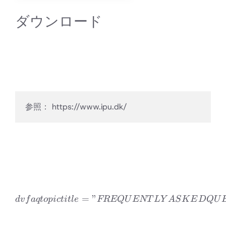
ダウンロード
参照： 
https://www.ipu.dk/
=
”
dvfaqtopic title=”FREQ
d
v
f
a
qt
o
p
i
c
t
i
tl
e
FREQ
U
ENT
L
Y
A
S
K
E
D
Q
U