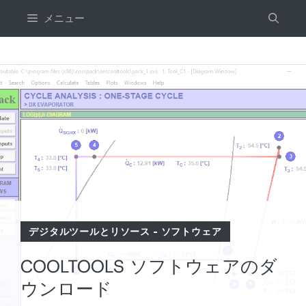
コ
メニュー
ン
テ
ン
ツ
へ
ス
キ
ッ
プ
デジタルツールとリソース
-
ソフトウェア
COOLTOOLS ソフトウェアのダ
ウンロード