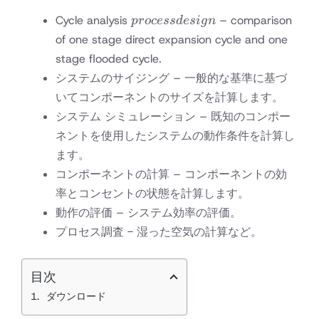
process
Cycle analysis
– comparison
p
rocess
d
es
i
g
n
design
of one stage direct expansion cycle and one
stage flooded cycle.
システムのサイジング – 一般的な基準に基づ
いてコンポーネントのサイズを計算します。
システム シミュレーション – 既知のコンポー
ネントを使用したシステムの動作条件を計算し
ます。
コンポーネントの計算 – コンポーネントの効
率とコンセントの状態を計算します。
動作の評価 – システム効率の評価。
プロセス調査 - 湿った空気の計算など。
目次
ダウンロード