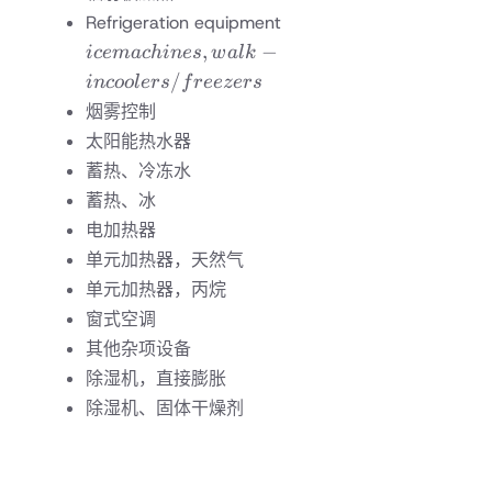
ice machines,
Refrigeration equipment
walk-in
,
−
i
ce
ma
c
hin
es
w
a
l
k
coolers/freezers
/
in
coo
l
ers
f
reezers
烟雾控制
太阳能热水器
蓄热、冷冻水
蓄热、冰
电加热器
单元加热器，天然气
单元加热器，丙烷
窗式空调
其他杂项设备
除湿机，直接膨胀
除湿机、固体干燥剂