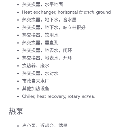
热交换器，水平地面
trench
Heat exchanger, horizontal
ground
t
re
n
c
h
热交换器，地下水，含水层
热交换器，地下水，站立柱很好
热交换器、饮用水
热交换器，垂直孔
热交换器，地表水，闭环
热交换器，地表水，开环
换热器、废水
热交换器，水对水
市政自来水厂
其他加热设备
screw
Chiller, heat recovery, rotary
scre
w
热泵
离心泵，近耦合，端量