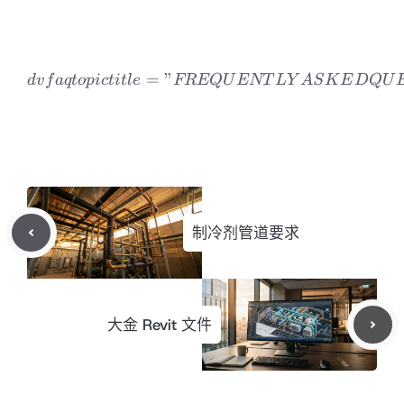
=
”
dvfaqtopic title=”FREQ
d
v
f
a
qt
o
p
i
c
t
i
tl
e
FREQ
U
ENT
L
Y
A
S
K
E
D
Q
U
制冷剂管道要求
大金 Revit 文件