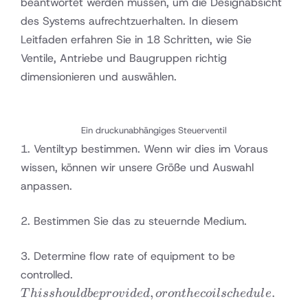
beantwortet werden müssen, um die Designabsicht
des Systems aufrechtzuerhalten. In diesem
Leitfaden erfahren Sie in 18 Schritten, wie Sie
Ventile, Antriebe und Baugruppen richtig
dimensionieren und auswählen.
Ein druckunabhängiges Steuerventil
1. Ventiltyp bestimmen. Wenn wir dies im Voraus
wissen, können wir unsere Größe und Auswahl
anpassen.
2. Bestimmen Sie das zu steuernde Medium.
3. Determine flow rate of equipment to be
This
controlled.
should
,
.
T
hi
ss
h
o
u
l
d
b
e
p
ro
v
i
d
e
d
oro
n
t
h
eco
i
l
sc
h
e
d
u
l
e
be