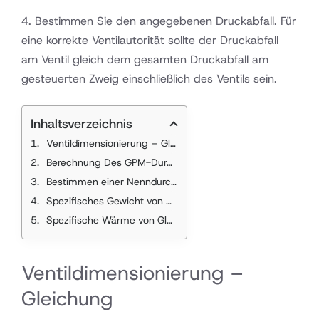
provided,
4. Bestimmen Sie den angegebenen Druckabfall. Für
or on the
eine korrekte Ventilautorität sollte der Druckabfall
coil
am Ventil gleich dem gesamten Druckabfall am
schedule.
gesteuerten Zweig einschließlich des Ventils sein.
Inhaltsverzeichnis
Ventildimensionierung – Gleichung
Berechnung Des GPM-Durchflusses
Bestimmen einer Nenndurchflussrate
Spezifisches Gewicht von Glykollösungen
Spezifische Wärme von Glykollösungen
Ventildimensionierung –
Gleichung