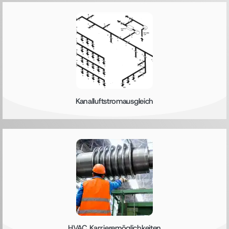
Kanalluftstromausgleich
HVAC Karrieremöglichkeiten