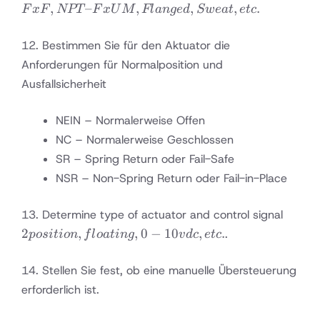
FxF,
,
–
,
,
,
.
F
x
F
NPT
F
xU
M
Fl
an
g
e
d
Sw
e
a
t
e
t
c
NPT –
FxUM,
12. Bestimmen Sie für den Aktuator die
Flanged,
Anforderungen für Normalposition und
Sweat,
Ausfallsicherheit
etc.
NEIN – Normalerweise Offen
NC – Normalerweise Geschlossen
SR – Spring Return oder Fail-Safe
NSR – Non-Spring Return oder Fail-in-Place
2
13. Determine type of actuator and control signal
positi
2
,
,
0
−
10
,
.
.
p
os
i
t
i
o
n
f
l
o
a
t
in
g
v
d
c
e
t
c
floati
0-10
14. Stellen Sie fest, ob eine manuelle Übersteuerung
vdc, e
erforderlich ist.