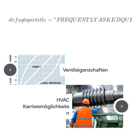
=
”
dvfaqtopic title=”FREQ
d
v
f
a
qt
o
p
i
c
t
i
tl
e
FREQ
U
ENT
L
Y
A
S
K
E
D
Q
U
Ventileigenschaften
HVAC
Karrieremöglichkeite
n