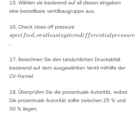
15. Wählen sie basierend auf all diesen eingaben
eine bestellbare ventilbaugruppe aus.
specified,
16. Check close off pressure
or at least
,
s
p
ec
i
f
i
e
d
or
a
tl
e
a
s
t
sys
t
e
m
d
i
ff
ere
n
t
ia
lp
ress
u
re
system
.
differential
pressure
17. Berechnen Sie den tatsächlichen Druckabfall
basierend auf dem ausgewählten Ventil mithilfe der
CV-Formel
18. Überprüfen Sie die prozentuale Autorität, wobei:
Die prozentuale Autorität sollte zwischen 25 % und
50 % liegen.