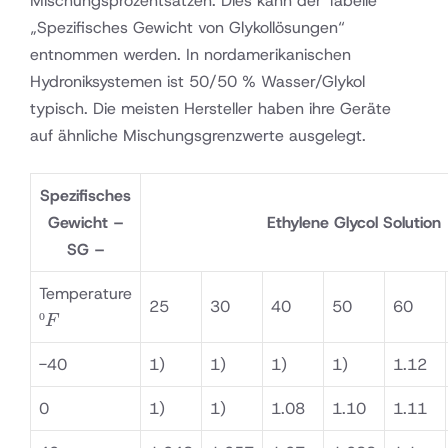
Mischungsprozentsätzen. Dies kann der Tabelle
„Spezifisches Gewicht von Glykollösungen“
entnommen werden. In nordamerikanischen
Hydroniksystemen ist 50/50 % Wasser/Glykol
typisch. Die meisten Hersteller haben ihre Geräte
auf ähnliche Mischungsgrenzwerte ausgelegt.
Spezifisches
Gewicht –
Ethylene Glycol Solution
SG –
Temperature
25
30
40
50
60
ºF
º
F
-40
1)
1)
1)
1)
1.12
0
1)
1)
1.08
1.10
1.11