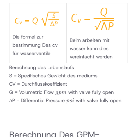
Die formel zur
Beim arbeiten mit
bestimmung Des cv
wasser kann dies
für wasserventile
vereinfacht werden
Berechnung des Lebenslaufs
S = Spezifisches Gewicht des mediums
CV = Durchflusskoeffizient
gpm
Q = Volumetric Flow
with valve fully open
g
p
m
psi
ΔP = Differential Pressure
with valve fully open
p
s
i
Berechnung Des GPM-