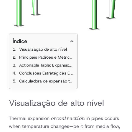
Índice
Visualização de alto nível
Principais Padrões e Métricas Quantificadas
mm per Meter
Actionable Table: Expansion Rates
Conclusões Estratégicas E Recomendações Proativas
Calculadora de expansão térmica de tubos
Visualização de alto nível
or
Thermal expansion
in pipes occurs
orco
n
t
r
a
c
t
i
o
n
contraction
when temperature changes—be it from media flow,