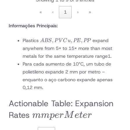
«
‹
1
›
»
Informações Principais:
ABS,
,
,
,
Plastics
expand
A
BS
P
V
C
u
PE
PP
PVCu,
anywhere from 5× to 15× more than most
PE,
metals for the same temperature range
1
.
PP
Para cada aumento de 10°C, um tubo de
polietileno expande 2 mm por metro –
enquanto o aço carbono expande apenas
0,12 mm.
Actionable Table: Expansion
mm
Rates
mm
p
er
M
e
t
er
per