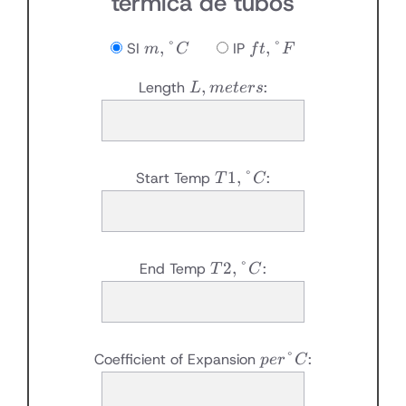
térmica de tubos
m,
ft,
,
°
,
°
SI
IP
m
C
f
t
F
°C
°F
L,
,
Length
:
L
m
e
t
ers
meters
T1,
1
,
°
Start Temp
:
T
C
°C
T2,
2
,
°
End Temp
:
T
C
°C
per
°
Coefficient of Expansion
:
p
er
C
°C