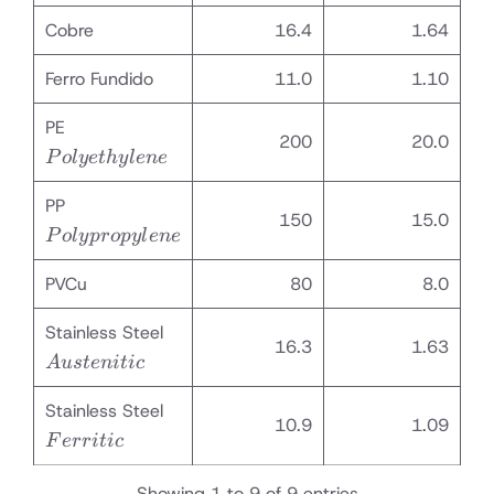
Cobre
16.4
1.64
Ferro Fundido
11.0
1.10
Polyethylene
PE
200
20.0
P
o
l
ye
t
h
y
l
e
n
e
Polypropylene
PP
150
15.0
P
o
l
y
p
ro
p
y
l
e
n
e
PVCu
80
8.0
Austenitic
Stainless Steel
16.3
1.63
A
u
s
t
e
ni
t
i
c
Ferritic
Stainless Steel
10.9
1.09
F
err
i
t
i
c
Showing 1 to 9 of 9 entries