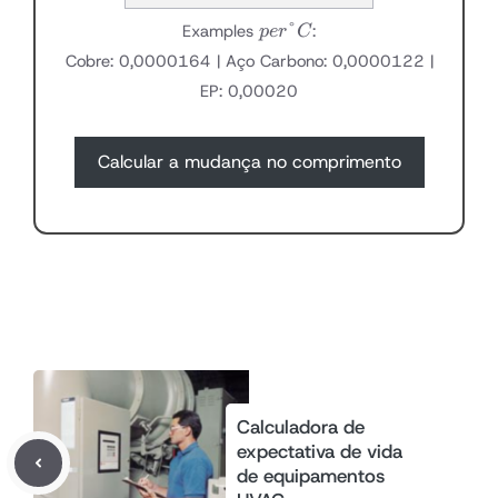
per
°
Examples
:
p
er
C
°C
Cobre: ​​0,0000164 | Aço Carbono: 0,0000122 |
EP: 0,00020
Calcular a mudança no comprimento
Calculadora de
expectativa de vida
de equipamentos