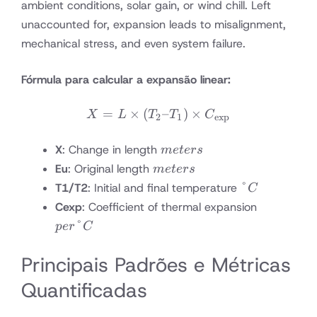
ambient conditions, solar gain, or wind chill. Left
unaccounted for, expansion leads to misalignment,
mechanical stress, and even system failure.
Fórmula para calcular a expansão linear:
=
×
(
X = L \times (T_2 – T_1)
–
)
×
X
L
T
T
C
2
1
exp
meters
X
: Change in length
m
e
t
ers
meters
Eu
: Original length
m
e
t
ers
°C
°
T1/T2
: Initial and final temperature
C
per
Cexp
: Coefficient of thermal expansion
°C
°
p
er
C
Principais Padrões e Métricas
Quantificadas