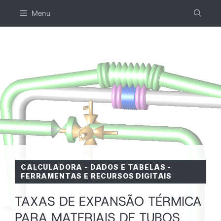
Ir
Menu
para
o
conteúdo
CALCULADORA
-
DADOS E TABELAS
-
FERRAMENTAS E RECURSOS DIGITAIS
TAXAS DE EXPANSÃO TÉRMICA
PARA MATERIAIS DE TUBOS