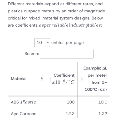
Different materials expand at different rates, and
plastics outpace metals by an order of magnitude—
critical for mixed-material system designs. Below
as per
are coefficients
:
a
s
p
erre
l
iab
l
e
in
d
u
s
t
ry
t
ab
l
es
reliable
industry
tables
entries per page
Search:
Example: ΔL
x10⁻⁶
Coefficient
per meter
Material
/°C
−
6
1
0
/°
from 0–
x
C
mm
100°C
mm
Plastic
ABS
100
10.0
Pl
a
s
t
i
c
Aço Carbono
12.2
1.22