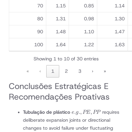
70
1.15
0.85
1.14
80
1.31
0.98
1.30
90
1.48
1.10
1.47
100
1.64
1.22
1.63
Showing 1 to 10 of 30 entries
«
‹
1
2
3
›
»
Conclusões Estratégicas E
Recomendações Proativas
e.g.,
.
.
,
,
Tubulação de plástico
requires
e
g
PE
PP
PE,
deliberate expansion joints or directional
PP
changes to avoid failure under fluctuating