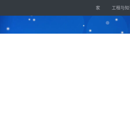
跳
家
工程与知
到
内
容