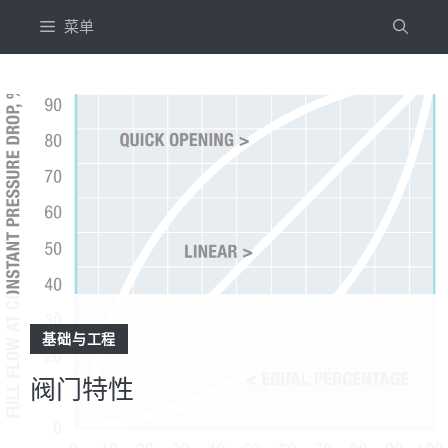
跳
菜单
到
内
容
基础与工程
阀门特性