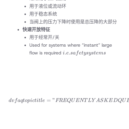
用于液位或流动环
用于稳态系统
当阀上的压力下降时使用是总压降的大部分
快速开放特征
用于经常开/关
Used for systems where “instant” large
i.e.
.
.
flow is required
i
e
s
a
f
e
t
ysys
t
e
m
s
safety
systems
=
”
dvfaqtopic title=”FREQ
d
v
f
a
qt
o
p
i
c
t
i
tl
e
FREQ
U
ENT
L
Y
A
S
K
E
D
Q
U