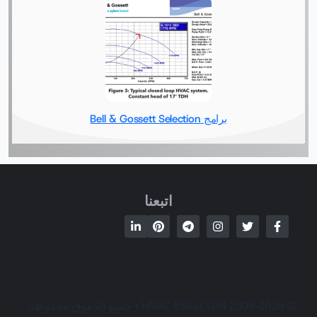
برامج Bell & Gossett Selection
اتبعنا
© 2009-2026 HVAC-ENG.COM • جميع الحقوق محفوظة.