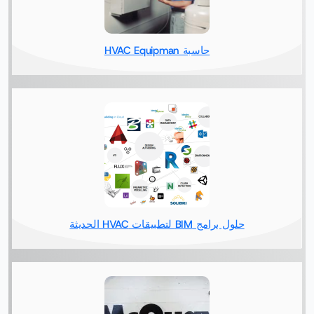
حاسبة HVAC Equipman
حلول برامج BIM لتطبيقات HVAC الحديثة