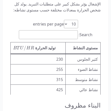
الإشغال يؤثر بشكل كبير على متطلبات التبريد. يولد كل
شخص الحرارة بمعدلات مختلفة حسب مستوى نشاطه:
entries per page
Search:
BTU/HR
مستوى النشاط
توليد الحرارة
/
BT
U
H
R
كثير الجلوس
230
نشاط الضوء
255
نشاط متوسط
315
نشاط عالي
425
البناء مظروف