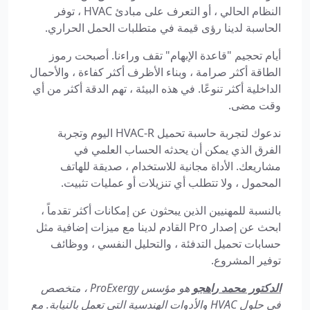
النظام الحالي ، أو التعرف على مبادئ HVAC ، توفر
الحاسبة لدينا رؤى قيمة في متطلبات الحمل الحراري.
أيام تحجيم "قاعدة الإبهام" تقف وراءنا. أصبحت رموز
الطاقة أكثر صرامة ، وبناء الأظرف أكثر كفاءة ، والأحمال
الداخلية أكثر تنوعًا. في هذه البيئة ، تهم الدقة أكثر من أي
وقت مضى.
ندعوك لتجربة حاسبة تحميل HVAC-R اليوم وتجربة
الفرق الذي يمكن أن يحدثه الحساب العلمي في
مشاريعك. الأداة مجانية للاستخدام ، صديقة للهاتف
المحمول ، ولا تتطلب أي تنزيلات أو عمليات تثبيت.
بالنسبة للمهنيين الذين يبحثون عن إمكانات أكثر تقدماً ،
ابحث عن إصدار Pro القادم لدينا مع ميزات إضافية مثل
حسابات تحميل التدفئة ، والتحليل النفسي ، ووظائف
توفير المشروع.
الدكتور محمد راهجو
هو مؤسس ProExergy ، متخصص
في حلول HVAC والأدوات الهندسية التي تعمل بالنيابة. مع