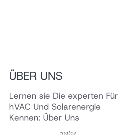
ÜBER UNS
Lernen sie Die experten Für
hVAC Und Solarenergie
Kennen: Über Uns
mates
ma
t
es