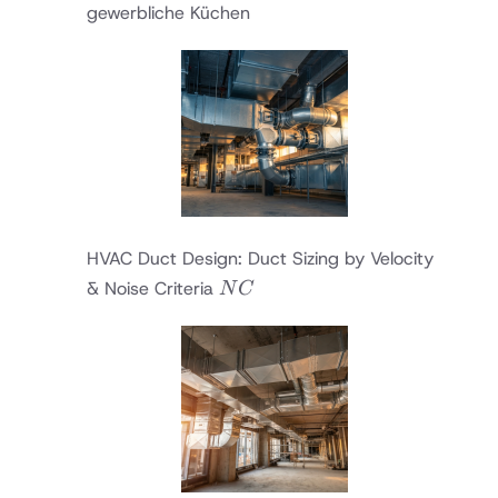
gewerbliche Küchen
HVAC Duct Design: Duct Sizing by Velocity
NC
& Noise Criteria
N
C