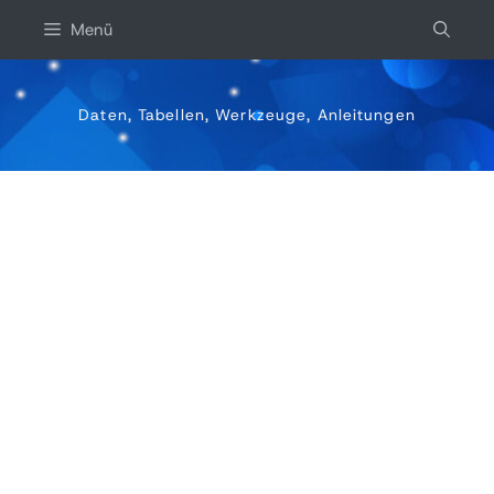
Zum
Menü
Inhalt
springen
Daten, Tabellen, Werkzeuge, Anleitungen