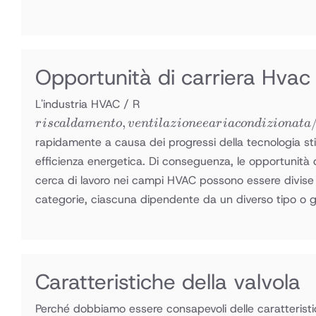
Opportunità di carriera Hvac
riscaldamento,
L'industria HVAC / R
ventilazione e
,
r
i
sc
a
l
d
am
e
n
t
o
v
e
n
t
i
l
a
z
i
o
n
ee
a
r
ia
co
n
d
i
z
i
o
na
t
a
aria
rapidamente a causa dei progressi della tecnologia st
condizionata
efficienza energetica. Di conseguenza, le opportunità d
/
cerca di lavoro nei campi HVAC possono essere divise
refrigerazione
categorie, ciascuna dipendente da un diverso tipo o g
Caratteristiche della valvola
Perché dobbiamo essere consapevoli delle caratterist