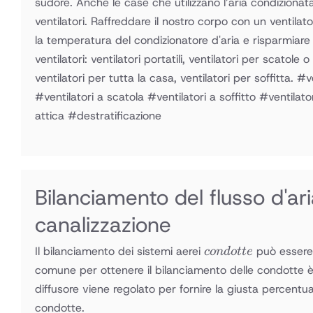
sudore. Anche le case che utilizzano l’aria condizionat
ventilatori. Raffreddare il nostro corpo con un ventil
la temperatura del condizionatore d'aria e risparmiare e
ventilatori: ventilatori portatili, ventilatori per scatole o
ventilatori per tutta la casa, ventilatori per soffitta. #ve
#ventilatori a scatola #ventilatori a soffitto #ventilato
attica #destratificazione
Bilanciamento del flusso d'ari
canalizzazione
condotte
Il bilanciamento dei sistemi aerei
può essere 
co
n
d
o
tt
e
comune per ottenere il bilanciamento delle condotte è
diffusore viene regolato per fornire la giusta percentua
condotte.