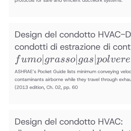
protocols for safe and efficient ductwork systems.
Design del condotto HVAC-Di
condotti di estrazione di co
∣
∣
∣
f
u
m
o
g
r
a
sso
g
a
s
p
o
l
v
ere
ASHRAE’s Pocket Guide lists minimum conveying veloci
contaminants airborne while they travel through exha
(2013 edition, Ch. 02, pp. 60
Design del condotto HVAC: