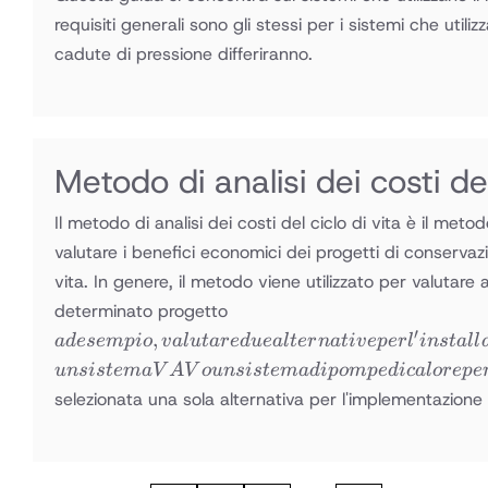
requisiti generali sono gli stessi per i sistemi che utilizz
cadute di pressione differiranno.
Metodo di analisi dei costi del
Il metodo di analisi dei costi del ciclo di vita è il m
valutare i benefici economici dei progetti di conservaz
vita. In genere, il metodo viene utilizzato per valutare
ad esempio,
determinato progetto
valutare due
′
,
a
d
ese
m
p
i
o
v
a
l
u
t
a
re
d
u
e
a
lt
er
na
t
i
v
e
p
er
l
in
s
t
a
ll
alternative
u
n
s
i
s
t
e
maV
A
V
o
u
n
s
i
s
t
e
ma
d
i
p
o
m
p
e
d
i
c
a
l
ore
p
e
per
selezionata una sola alternativa per l'implementazione 
l'installazione
di un nuovo
sistema
HVAC: un