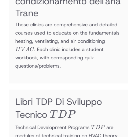
condizionamento dell'aria
Trane
These clinics are comprehensive and detailed
courses used to educate on the fundamentals
HVAC
heating, ventilating, and air conditioning
. Each clinic includes a student
H
V
A
C
workbook, with corresponding quiz
questions/problems.
Libri TDP Di Sviluppo
TDP
Tecnico
T
D
P
TDP
Technical Development Programs
are
T
D
P
modules of technical training on HVAC theory,