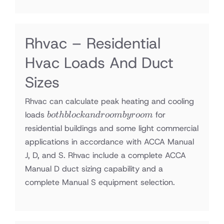
Rhvac – Residential
Hvac Loads And Duct
Sizes
Rhvac can calculate peak heating and cooling
both
loads
for
b
o
t
hb
l
oc
kan
d
roo
mb
yroo
m
block
residential buildings and some light commercial
and
applications in accordance with ACCA Manual
room
J, D, and S. Rhvac include a complete ACCA
by
Manual D duct sizing capability and a
room
complete Manual S equipment selection.