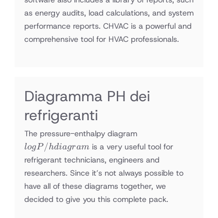
as energy audits, load calculations, and system
performance reports. CHVAC is a powerful and
comprehensive tool for HVAC professionals.
Diagramma PH dei
refrigeranti
log P/h
The pressure-enthalpy diagram
diagram
/
is a very useful tool for
l
o
g
P
h
d
ia
g
r
am
refrigerant technicians, engineers and
researchers. Since it’s not always possible to
have all of these diagrams together, we
decided to give you this complete pack.