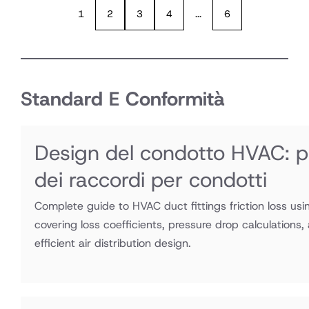
sistema VAV
1
2
3
4
...
6
o un sistema
di pompe di
calore per
condizionare
l'edificio
Standard E Conformità
Design del condotto HVAC: per
dei raccordi per condotti
Complete guide to HVAC duct fittings friction loss usi
covering loss coefficients, pressure drop calculations,
efficient air distribution design.