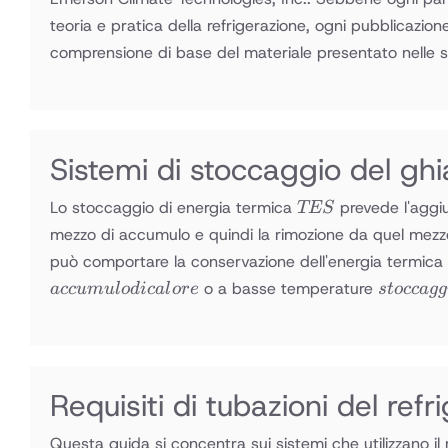
teoria e pratica della refrigerazione, ogni pubblicazi
comprensione di base del materiale presentato nelle s
Sistemi di stoccaggio del ghi
TES
Lo stoccaggio di energia termica
prevede l'aggi
TES
mezzo di accumulo e quindi la rimozione da quel mezzo
può comportare la conservazione dell'energia termica
stoccagg
o a basse temperature
a
cc
u
m
u
l
o
d
i
c
a
l
ore
s
t
occ
a
gg
fresco
Requisiti di tubazioni del refr
Questa guida si concentra sui sistemi che utilizzano i