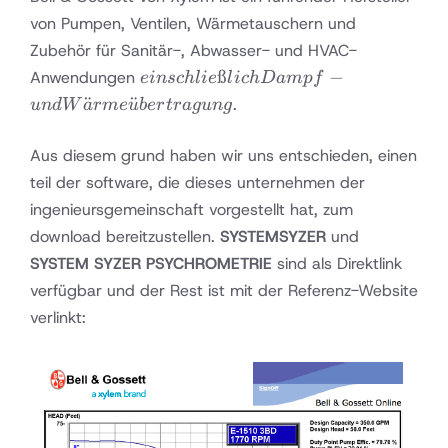
von Pumpen, Ventilen, Wärmetauschern und
Zubehör für Sanitär-, Abwasser- und HVAC-
einschließlich
ß
−
Anwendungen
e
in
sc
h
l
i
e
l
i
c
h
D
am
p
f
Dampf- und
¨
¨
.
u
n
d
W
a
r
m
e
u
b
er
t
r
a
gu
n
g
Wärmeübertragung
Aus diesem grund haben wir uns entschieden, einen
teil der software, die dieses unternehmen der
ingenieursgemeinschaft vorgestellt hat, zum
download bereitzustellen.
SYSTEMSYZER
und
SYSTEM SYZER PSYCHROMETRIE
sind als Direktlink
verfügbar und der Rest ist mit der Referenz-Website
verlinkt: