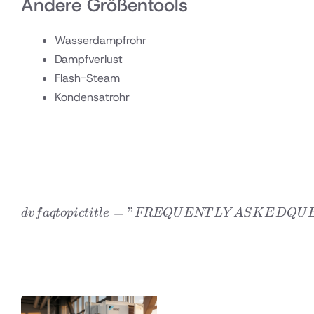
Andere Größentools
Wasserdampfrohr
Dampfverlust
Flash-Steam
Kondensatrohr
=
”
dvfaqtopic title=”FREQ
d
v
f
a
qt
o
p
i
c
t
i
tl
e
FREQ
U
ENT
L
Y
A
S
K
E
D
Q
U