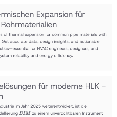
ermischen Expansion für
Rohrmaterialien
ates of thermal expansion for common pipe materials with
r. Get accurate data, design insights, and actionable
astics—essential for HVAC engineers, designers, and
stem reliability and energy efficiency.
elösungen für moderne HLK -
n
dustrie im Jahr 2025 weiterentwickelt, ist die
BIM
ellierung
zu einem unverzichtbaren Instrument
B
I
M