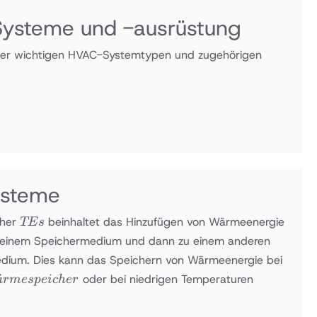
Systeme und -ausrüstung
ller wichtigen HVAC-Systemtypen und zugehörigen
ysteme
TEs
therm
cher
beinhaltet das Hinzufügen von Wärmeenergie
TE
s
 einem Speichermedium und dann zu einem anderen
dium. Dies kann das Speichern von Wärmeenergie bei
rmespeicher
Kühllager
¨
oder bei niedrigen Temperaturen
a
r
m
es
p
e
i
c
h
er