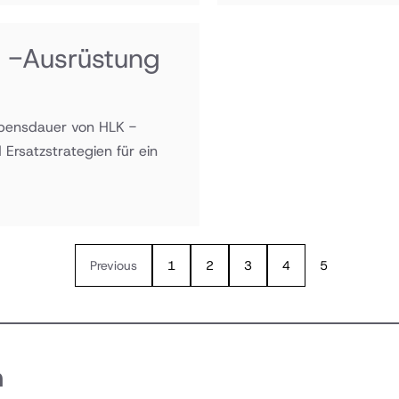
K -Ausrüstung
bensdauer von HLK -
Ersatzstrategien für ein
Previous
1
2
3
4
5
n