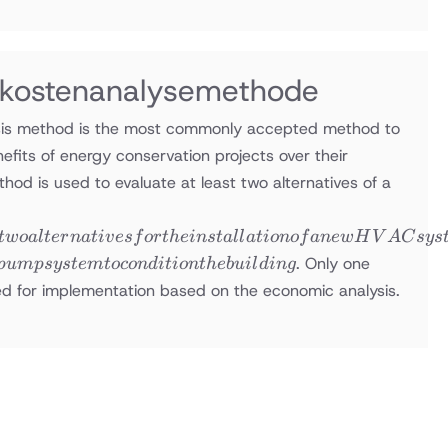
skostenanalysemethode
lysis method is the most commonly accepted method to
fits of energy conservation projects over their
ethod is used to evaluate at least two alternatives of a
tw
o
a
lt
er
na
t
i
v
es
f
or
t
h
e
in
s
t
a
ll
a
t
i
o
n
o
f
an
e
w
H
V
A
C
sys
. Only one
p
u
m
p
sys
t
e
m
t
oco
n
d
i
t
i
o
n
t
h
e
b
u
i
l
d
in
g
cted for implementation based on the economic analysis.
s
n