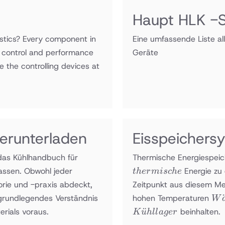
Haupt HLK -
stics? Every component in
Eine umfassende Liste a
e control and performance
Geräte
e the controlling devices at
erunterladen
Eisspeichers
e das Kühlhandbuch für
Thermische Energiespei
assen. Obwohl jeder
Energie zu
t
h
er
mi
sc
h
e
orie und -praxis abdeckt,
Zeitpunkt aus diesem Me
Wä
 grundlegendes Verständnis
hohen Temperaturen
W
¨
rials voraus.
beinhalten.
K
u
h
ll
a
g
er