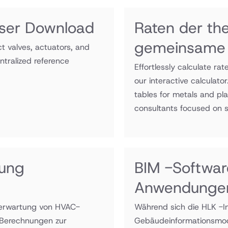
oser Download
Raten der th
gemeinsame 
t valves, actuators, and
ntralized reference
Effortlessly calculate r
our interactive calculato
tables for metals and pl
consultants focused on sy
tung
BIM -Softwar
Anwendunge
serwartung von HVAC-
Während sich die HLK -In
 Berechnungen zur
Gebäudeinformationsmod