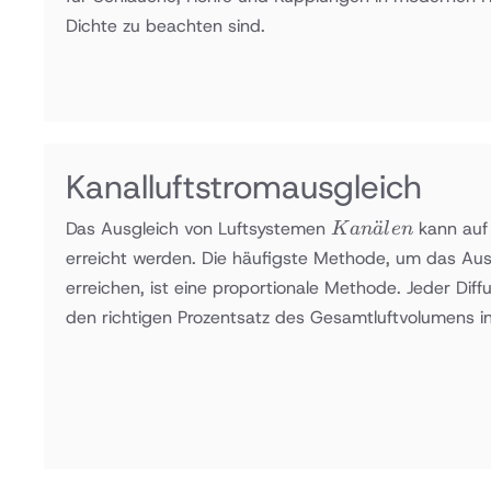
Dichte zu beachten sind.
Kanalluftstromausgleich
Kanälen
¨
Das Ausgleich von Luftsystemen
kann auf
K
an
a
l
e
n
erreicht werden. Die häufigste Methode, um das Aus
erreichen, ist eine proportionale Methode. Jeder Dif
den richtigen Prozentsatz des Gesamtluftvolumens in 