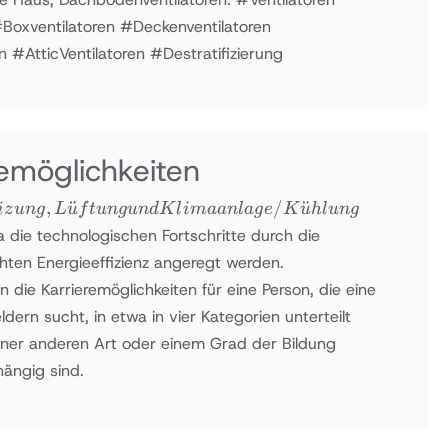
#Boxventilatoren #Deckenventilatoren
#AtticVentilatoren #Destratifizierung
emöglichkeiten
zung,
,
¨
/
¨
i
z
u
n
g
L
u
f
t
u
n
gu
n
d
K
l
imaan
l
a
g
e
K
u
h
l
u
n
g
ftung und
a die technologischen Fortschritte durch die
imaanlage
hten Energieeffizienz angeregt werden.
Kühlung
ie Karrieremöglichkeiten für eine Person, die eine
dern sucht, in etwa in vier Kategorien unterteilt
einer anderen Art oder einem Grad der Bildung
ängig sind.