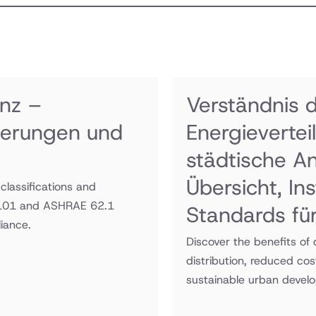
system or 
heat pum
system to
condition
the
building
nz –
Verständnis d
zierungen und
Energieverte
städtische 
Übersicht, In
classifications and
 101 and ASHRAE 62.1
Standards fü
iance.
Discover the benefits of 
distribution, reduced cos
sustainable urban devel