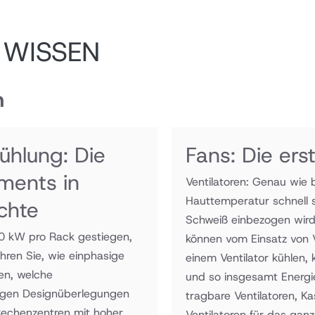
 WISSEN
n
ühlung: Die
Fans: Die erst
ents in
Ventilatoren: Genau wie 
Hauttemperatur schnell 
chte
Schweiß einbezogen wird.
30 kW pro Rack gestiegen,
können vom Einsatz von V
ahren Sie, wie einphasige
einem Ventilator kühlen,
en, welche
und so insgesamt Energie
htigen Designüberlegungen
tragbare Ventilatoren, Ka
Rechenzentren mit hoher
Ventilatoren für das gan