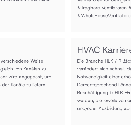
#Tragbare Ventilatoren 
#WholeHouseVentilatoren 
HVAC Karrier
Hei
 verschiedene Weise
Die Branche HLK / R
He
Lü
gleich von Kanälen zu
verändert sich schnell, d
Kl
fusor wird angepasst, um
Notwendigkeit einer erhö
/ 
der Kanäle zu liefern.
Dementsprechend können d
Beschäftigung in HLK -Fel
werden, die jeweils von 
und/oder Ausbildung abh