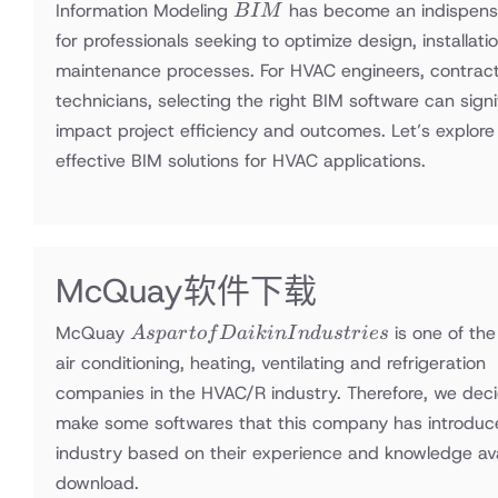
BIM
Information Modeling
has become an indispensa
B
I
M
for professionals seeking to optimize design, installati
maintenance processes. For HVAC engineers, contract
technicians, selecting the right BIM software can signi
impact project efficiency and outcomes. Let’s explor
effective BIM solutions for HVAC applications.
McQuay软件下载
As part
McQuay
is one of the
A
s
p
a
r
t
o
f
D
aikin
I
n
d
u
s
t
r
i
es
of Daikin
air conditioning, heating, ventilating and refrigeration
Industries
companies in the HVAC/R industry. Therefore, we dec
make some softwares that this company has introduc
industry based on their experience and knowledge ava
download.