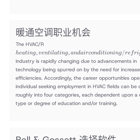
暖通空调职业机会
heating,
The HVAC/R
ventilating,
,
,
/
h
e
a
t
in
g
v
e
n
t
i
l
a
t
in
g
an
d
ai
rco
n
d
i
t
i
o
nin
g
re
f
r
i
and air
industry is rapidly changing due to advancements in
conditioning
technology being spurred on by the need for increas
/
efficiencies. Accordingly, the career opportunities op
refrigeration
individual seeking employment in HVAC fields can be 
roughly into four categories, each dependent upon a d
type or degree of education and/or training.
Bell & Gossett 选择软件