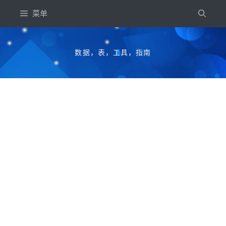
跳
菜单
到
内
容
数据，表，工具，指南