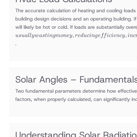
The accurate calculation of heating and cooling loads
building design decisions and an operating building. 
will likely be hot or cold. If loads are substantially ov
,
,
u
s
u
a
ll
y
w
a
s
t
in
g
m
o
n
ey
re
d
u
c
in
g
e
ff
i
c
i
e
n
cy
in
c
.
Solar Angles – Fundamentals 
Two fundamental parameters determine how effectively 
factors, when properly calculated, can significantly i
Understanding Solar Radiatio