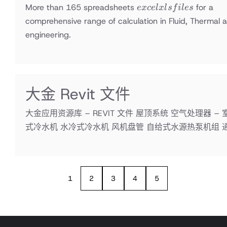
Files
excel
More than 165 spreadsheets
for a
e
x
ce
l
x
l
s
f
i
l
es
xls
comprehensive range of calculation in Fluid, Thermal 
files
engineering.
大金 Revit 文件
大金应用资源库 – REVIT 文件 屋顶系统 空气处理器 –
式冷水机 水冷式冷水机 风机盘管 自给式水源热泵机组 
1
2
3
4
5