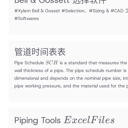
#Xylem Bell & Gosset #Selection、#Sizing & #CA
#Softwares
管道时间表表
SCH
Pipe Schedule
is a standard that measures the
SC
H
wall thickness of a pipe. The pipe schedule number is
dimensional and depends on the nominal pipe size, int
pipe working pressure, and the material used for the p
Excel
Piping Tools
E
x
ce
lF
i
l
es