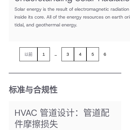
Solar energy is the result of electromagnetic radiati
inside its core. All of the energy resources on earth o
tidal, and geothermal energy.
以前
1
…
3
4
5
6
标准与合规性
HVAC 管道设计：管道配
件摩擦损失